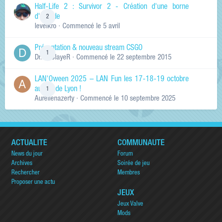
Half-Life 2 : Survivor 2 - Création d'une borne
d'arcade
2
levelkro
· Commencé
le 5 avril
Présentation & nouveau stream CSGO
1
Dr.KinSlayeR
· Commencé
le 22 septembre 2015
LAN'Oween 2025 – LAN Fun les 17-18-19 octobre
au sud de Lyon !
1
Aurelienazerty
· Commencé
le 10 septembre 2025
ACTUALITÉ
COMMUNAUTÉ
News du jour
Forum
Archives
Soirée de jeu
Rechercher
Membres
Proposer une actu
JEUX
Jeux Valve
Mods