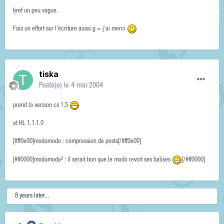
bref un peu vague.
Fais un effort sur l'écriture aussi g = j'ai merci
tiska
Posté(e)
le 4 mai 2004
prend la version cs 1.5
et HL 1.1.1.0
[#ff0e00]modumodo : compression de posts[/#ff0e00]
[#ff0000]modumodo² : il serait bon que le modo revoit ses balises
[/#ff0000]
8 years later...