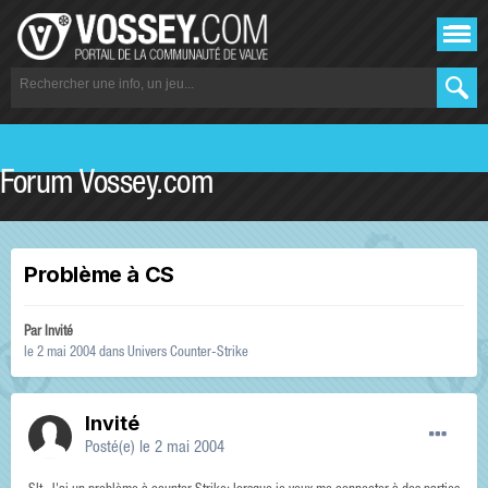
Forum Vossey.com
Problème à CS
Par Invité
le 2 mai 2004
dans
Univers Counter-Strike
Invité
Posté(e)
le 2 mai 2004