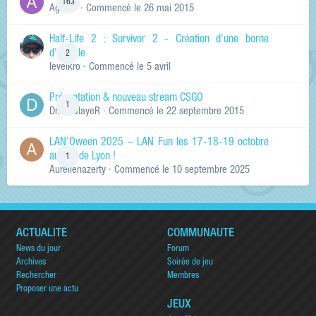
163
Ag0Nie
· Commencé
le 26 mai 2015
Half-Life 2 : Survivor 2 - Création d'une borne
d'arcade
2
levelkro
· Commencé
le 5 avril
Présentation & nouveau stream CSGO
1
Dr.KinSlayeR
· Commencé
le 22 septembre 2015
LAN'Oween 2025 – LAN Fun les 17-18-19 octobre
au sud de Lyon !
1
Aurelienazerty
· Commencé
le 10 septembre 2025
ACTUALITÉ
COMMUNAUTÉ
News du jour
Forum
Archives
Soirée de jeu
Rechercher
Membres
Proposer une actu
JEUX