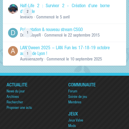
Half-Life 2 : Survivor 2 - Création d'une borne
d'arcade
2
levelkro
· Commencé
le 5 avril
Présentation & nouveau stream CSGO
1
Dr.KinSlayeR
· Commencé
le 22 septembre 2015
LAN'Oween 2025 – LAN Fun les 17-18-19 octobre
au sud de Lyon !
1
Aurelienazerty
· Commencé
le 10 septembre 2025
ACTUALITÉ
COMMUNAUTÉ
News du jour
Forum
Archives
Soirée de jeu
Rechercher
Membres
Proposer une actu
JEUX
Jeux Valve
Mods