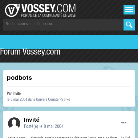
Forum Vossey.com
podbots
Par Invité
le 8 mai 2004
dans
Univers Counter-Strike
Invité
Posté(e)
le 8 mai 2004