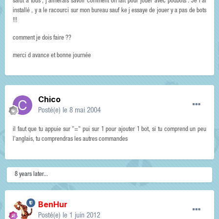
salut a tous , j'aimerais savoir comment on fait pour jouer avec podbots . Je l'ai
installé , y a le racourci sur mon bureau sauf ke j essaye de jouer y a pas de bots
!!!
comment je dois faire ??
merci d avance et bonne journée
Chico
Posté(e)
le 8 mai 2004
il faut que tu appuie sur "=" pui sur 1 pour ajouter 1 bot, si tu comprend un peu
l'anglais, tu comprendras les autres commandes
8 years later...
BenHur
Posté(e)
le 1 juin 2012