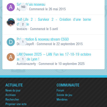
Salut ch'uis nouveau
163
Ag0Nie
· Commencé
le 26 mai 2015
Half-Life 2 : Survivor 2 - Création d'une borne
d'arcade
2
levelkro
· Commencé
le 5 avril
Présentation & nouveau stream CSGO
1
Dr.KinSlayeR
· Commencé
le 22 septembre 2015
LAN'Oween 2025 – LAN Fun les 17-18-19 octobre
au sud de Lyon !
1
Aurelienazerty
· Commencé
le 10 septembre 2025
ACTUALITÉ
COMMUNAUTÉ
News du jour
Forum
Archives
Soirée de jeu
Rechercher
Membres
Proposer une actu