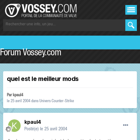
Forum Vossey.com
quel est le meilleur mods
Par
kpaul4
le 25 avril 2004
dans
Univers Counter-Strike
kpaul4
Posté(e)
le 25 avril 2004