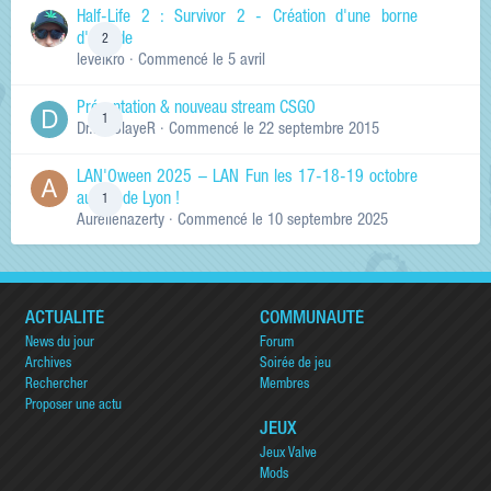
Half-Life 2 : Survivor 2 - Création d'une borne
d'arcade
2
levelkro
· Commencé
le 5 avril
Présentation & nouveau stream CSGO
1
Dr.KinSlayeR
· Commencé
le 22 septembre 2015
LAN'Oween 2025 – LAN Fun les 17-18-19 octobre
au sud de Lyon !
1
Aurelienazerty
· Commencé
le 10 septembre 2025
ACTUALITÉ
COMMUNAUTÉ
News du jour
Forum
Archives
Soirée de jeu
Rechercher
Membres
Proposer une actu
JEUX
Jeux Valve
Mods