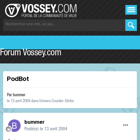
Forum Vossey.com
PodBot
Par
bummer
le 13 avril 2004
dans
Univers Counter-Strike
bummer
Posté(e)
le 13 avril 2004