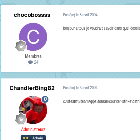
chocobossss
Posté(e)
le 8 avril 2004
bonjour a tous je voudrait savoir dans quel dossi
Membres
24
ChandlerBing82
Posté(e)
le 8 avril 2004
c:\steam\SteamApps\tomail\counter-strike\cstr
Administreurs