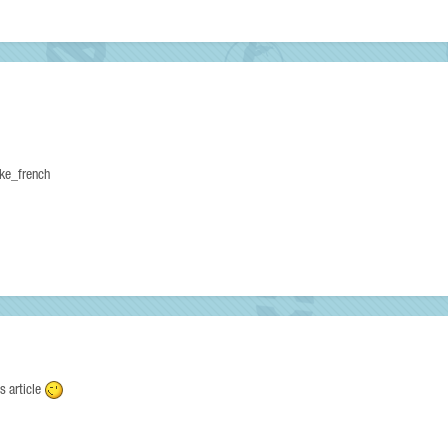
ike_french
s article