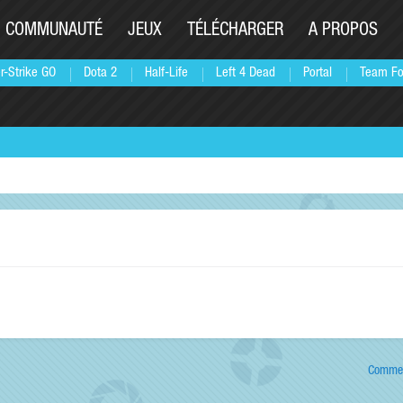
COMMUNAUTÉ
JEUX
TÉLÉCHARGER
A PROPOS
r-Strike GO
Dota 2
Half-Life
Left 4 Dead
Portal
Team Fo
Commen