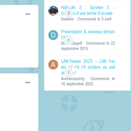
de ma recherche
RECHERCHER LES
Half-Life 2 : Survivor 2 -
RÉSULTATS DANS…
Création d'une borne d'arcade
2
levelkro
· Commencé
le 5 avril
Titres et corps
des contenus
Présentation & nouveau stream
Titres des
CSGO
contenus
1
Dr.KinSlayeR
· Commencé
le 22
uniquement
septembre 2015
LAN'Oween 2025 – LAN Fun
les 17-18-19 octobre au sud
de Lyon !
1
Aurelienazerty
· Commencé
le
10 septembre 2025