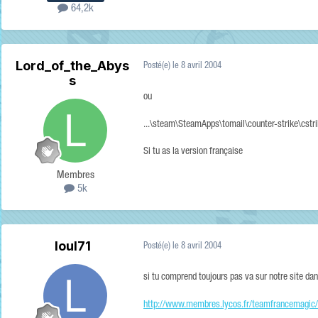
64,2k
Lord_of_the_Abys
Posté(e)
le 8 avril 2004
s
ou
...\steam\SteamApps\tomail\counter-strike\cstr
Si tu as la version française
Membres
5k
loul71
Posté(e)
le 8 avril 2004
si tu comprend toujours pas va sur notre site dan
http://www.membres.lycos.fr/teamfrancemagic/