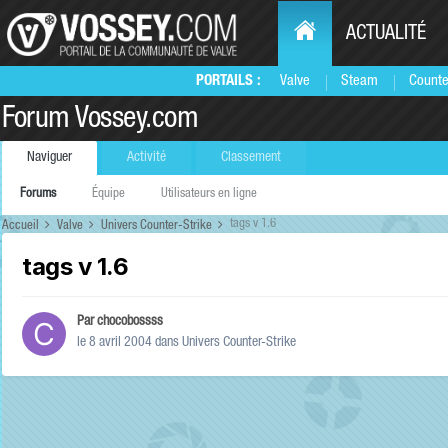
ACTUALITÉ
PORTAILS :
Valve
Steam
Counte
Forum Vossey.com
Naviguer
Activité
Classement
Forums
Équipe
Utilisateurs en ligne
tags v 1.6
Accueil
Valve
Univers Counter-Strike
tags v 1.6
Par
chocobossss
le 8 avril 2004
dans
Univers Counter-Strike