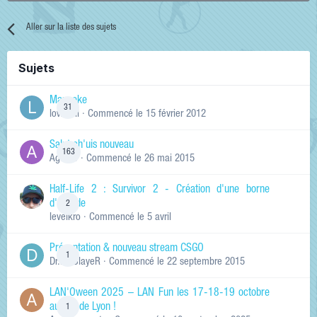
Aller sur la liste des sujets
Sujets
Manneke
31
lowskill
· Commencé
le 15 février 2012
Salut ch'uis nouveau
163
Ag0Nie
· Commencé
le 26 mai 2015
Half-Life 2 : Survivor 2 - Création d'une borne
d'arcade
2
levelkro
· Commencé
le 5 avril
Présentation & nouveau stream CSGO
1
Dr.KinSlayeR
· Commencé
le 22 septembre 2015
LAN'Oween 2025 – LAN Fun les 17-18-19 octobre
au sud de Lyon !
1