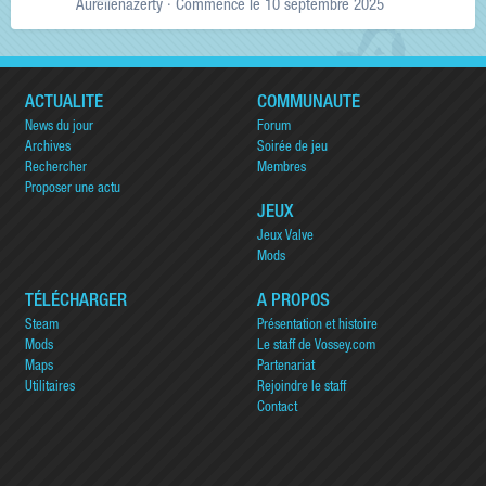
Aurelienazerty
· Commencé
le 10 septembre 2025
ACTUALITÉ
COMMUNAUTÉ
News du jour
Forum
Archives
Soirée de jeu
Rechercher
Membres
Proposer une actu
JEUX
Jeux Valve
Mods
TÉLÉCHARGER
A PROPOS
Steam
Présentation et histoire
Mods
Le staff de Vossey.com
Maps
Partenariat
Utilitaires
Rejoindre le staff
Contact