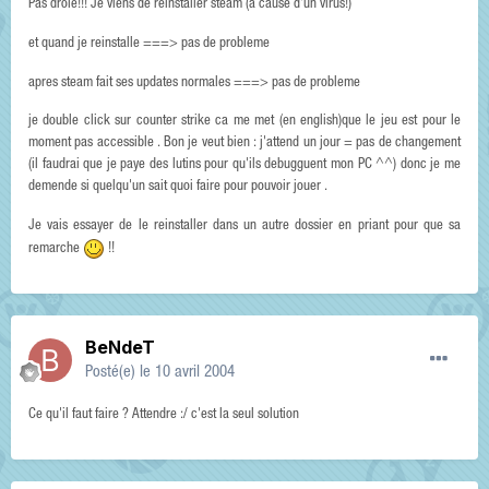
Pas drole!!! Je viens de reinstaller steam (a cause d'un virus!)
et quand je reinstalle ===> pas de probleme
apres steam fait ses updates normales ===> pas de probleme
je double click sur counter strike ca me met (en english)que le jeu est pour le
moment pas accessible . Bon je veut bien : j'attend un jour = pas de changement
(il faudrai que je paye des lutins pour qu'ils debugguent mon PC ^^) donc je me
demende si quelqu'un sait quoi faire pour pouvoir jouer .
Je vais essayer de le reinstaller dans un autre dossier en priant pour que sa
remarche
!!
BeNdeT
Posté(e)
le 10 avril 2004
Ce qu'il faut faire ? Attendre :/ c'est la seul solution