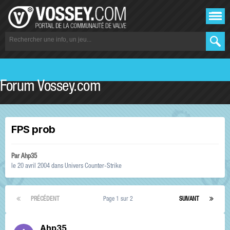
Forum Vossey.com
FPS prob
Par
Ahp35
le 20 avril 2004
dans
Univers Counter-Strike
PRÉCÉDENT
Page 1 sur 2
SUIVANT
Ahp35