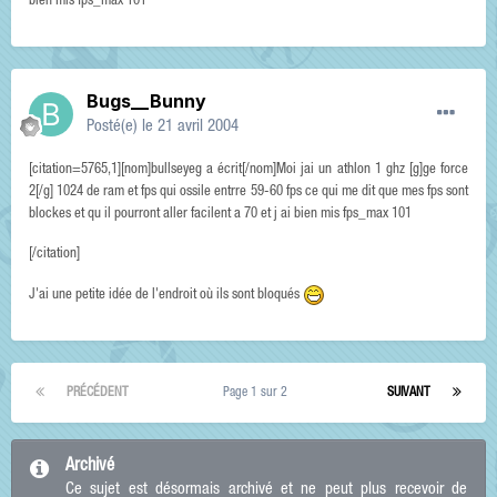
bien mis fps_max 101
Bugs__Bunny
Posté(e)
le 21 avril 2004
[citation=5765,1][nom]bullseyeg a écrit[/nom]Moi jai un athlon 1 ghz [g]ge force
2[/g] 1024 de ram et fps qui ossile entrre 59-60 fps ce qui me dit que mes fps sont
blockes et qu il pourront aller facilent a 70 et j ai bien mis fps_max 101
[/citation]
J'ai une petite idée de l'endroit où ils sont bloqués
PRÉCÉDENT
Page 1 sur 2
SUIVANT
Archivé
Ce sujet est désormais archivé et ne peut plus recevoir de