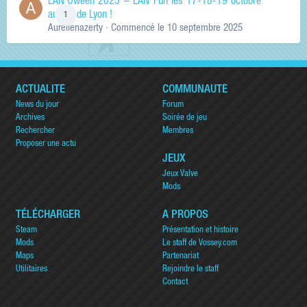
LAN'Oween 2025 – LAN Fun les 17-18-19 octobre
au sud de Lyon !
1
Aurelienazerty
· Commencé
le 10 septembre 2025
ACTUALITÉ
COMMUNAUTÉ
News du jour
Forum
Archives
Soirée de jeu
Rechercher
Membres
Proposer une actu
JEUX
Jeux Valve
Mods
TÉLÉCHARGER
A PROPOS
Steam
Présentation et histoire
Mods
Le staff de Vossey.com
Maps
Partenariat
Utilitaires
Rejoindre le staff
Contact