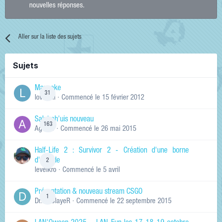
nouvelles réponses.
Aller sur la liste des sujets
Sujets
Manneke
31
lowskill
· Commencé
le 15 février 2012
Salut ch'uis nouveau
163
Ag0Nie
· Commencé
le 26 mai 2015
Half-Life 2 : Survivor 2 - Création d'une borne
d'arcade
2
levelkro
· Commencé
le 5 avril
Présentation & nouveau stream CSGO
1
Dr.KinSlayeR
· Commencé
le 22 septembre 2015