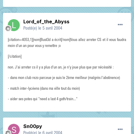
Lord_of_the_Abyss
Posté(e)
le 5 avril 2004
[citation=4053,1][nom]Bust3d a écrit[/nom]Vous allez arreter CS et il vous faudra
moin d'un an pour vous y remettre ;o
[/citation]
non. J'ai arreter cs il y a plus d'un an, je n'y joue plus que par nécéssité :
- dans mon club rezo parceue je suis le 2ème meilleur (malgrès l'abstinence)
- match inter-lycéens (dans ma ville tout du moin)
- aider ses potes qui "need a last 4 gath/train..."
Sn00py
Posté(e)
le 6 avril 2004