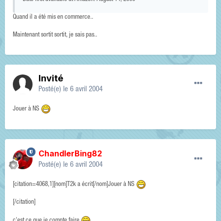
Quand il a été mis en commerce..
Maintenant sortit sortit, je sais pas..
Invité
Posté(e)
le 6 avril 2004
Jouer à NS
ChandlerBing82
Posté(e)
le 6 avril 2004
[citation=4068,1][nom]T2k a écrit[/nom]Jouer à NS
[/citation]
c'est ce que je compte faire