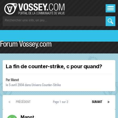
Forum Vossey.com
La fin de counter-strike, c pour quand?
Par
Manot
le 5 avril 2004
dans
Univers Counter-Strike
PRÉCÉDENT
Page 1 sur 2
SUIVANT
Manot