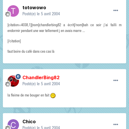
totowowo
Posté(e)
le 5 avril 2004
[citation=4038,1][nom]chandlerbing82 a écrit[/nom]bah ce soir j'ai failli m
endormir pendant une war tellement j en avais marre ...
[/citation]
faut boire du café dans ces cas là
ChandlerBing82
Posté(e)
le 5 avril 2004
la fleime de me bouger en fait
Chico
Posté(e)
le 5 avril 2004