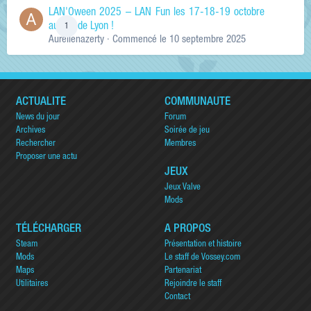
LAN'Oween 2025 – LAN Fun les 17-18-19 octobre
au sud de Lyon !
1
Aurelienazerty
· Commencé
le 10 septembre 2025
ACTUALITÉ
COMMUNAUTÉ
News du jour
Forum
Archives
Soirée de jeu
Rechercher
Membres
Proposer une actu
JEUX
Jeux Valve
Mods
TÉLÉCHARGER
A PROPOS
Steam
Présentation et histoire
Mods
Le staff de Vossey.com
Maps
Partenariat
Utilitaires
Rejoindre le staff
Contact