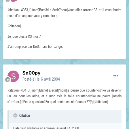
[citation=4053,1][nom]Bust3d a écrit[/nom]Vous allez arreter CS et il vous faudra
moin d'un an pour vous y remettre ;o
[/citation]
Je joue plus à CS moi :/
J'ai remplacé par DoD, mais bon :ange:
Sn00py
Posté(e)
le 6 avril 2004
[citation=4041,1][nom]Manot a écrit[/nom]je pense que counter-strike va devenir
un jeu pour les ados, et a mon avis la folie counter-strike ne poura jamais
s'arréter.[g]Petite question?En quel année est né Counter??[/g][/citation]
Citation
Date first available at Amazon: August 14, 2000