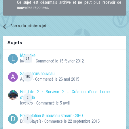
Ce sujet est désormais archivé et ne peut plus recevoir de
nouvelles réponses.
Aller sur la liste des sujets
Sujets
Manneke
31
lowskill
· Commencé
le 15 février 2012
Salut ch'uis nouveau
163
Ag0Nie
· Commencé
le 26 mai 2015
Half-Life 2 : Survivor 2 - Création d'une borne
d'arcade
2
levelkro
· Commencé
le 5 avril
Présentation & nouveau stream CSGO
1
Dr.KinSlayeR
· Commencé
le 22 septembre 2015