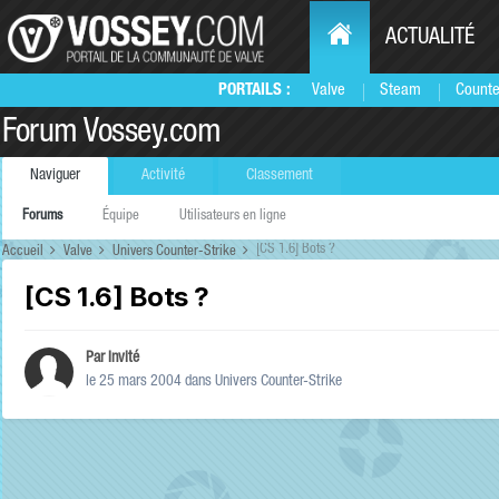
ACTUALITÉ
PORTAILS :
Valve
Steam
Counte
Forum Vossey.com
Naviguer
Activité
Classement
Forums
Équipe
Utilisateurs en ligne
[CS 1.6] Bots ?
Accueil
Valve
Univers Counter-Strike
[CS 1.6] Bots ?
Par Invité
le 25 mars 2004
dans
Univers Counter-Strike