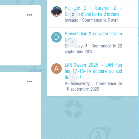
de ma recherche
RECHERCHER LES
Half-Life 2 : Survivor 2 -
RÉSULTATS DANS…
Création d'une borne d'arcade
2
levelkro
· Commencé
le 5 avril
Titres et corps
des contenus
Présentation & nouveau stream
Titres des
CSGO
contenus
1
Dr.KinSlayeR
· Commencé
le 22
uniquement
septembre 2015
LAN'Oween 2025 – LAN Fun
les 17-18-19 octobre au sud
de Lyon !
1
Aurelienazerty
· Commencé
le
10 septembre 2025