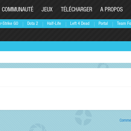
COMMUNAUTÉ
JEUX
TÉLÉCHARGER
A PROPOS
r-Strike GO
Dota 2
Half-Life
Left 4 Dead
Portal
Team Fo
Commen