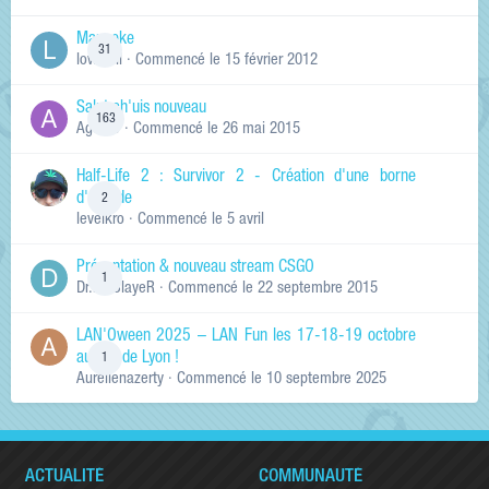
Manneke
31
lowskill
· Commencé
le 15 février 2012
Salut ch'uis nouveau
163
Ag0Nie
· Commencé
le 26 mai 2015
Half-Life 2 : Survivor 2 - Création d'une borne
d'arcade
2
levelkro
· Commencé
le 5 avril
Présentation & nouveau stream CSGO
1
Dr.KinSlayeR
· Commencé
le 22 septembre 2015
LAN'Oween 2025 – LAN Fun les 17-18-19 octobre
au sud de Lyon !
1
Aurelienazerty
· Commencé
le 10 septembre 2025
ACTUALITÉ
COMMUNAUTÉ