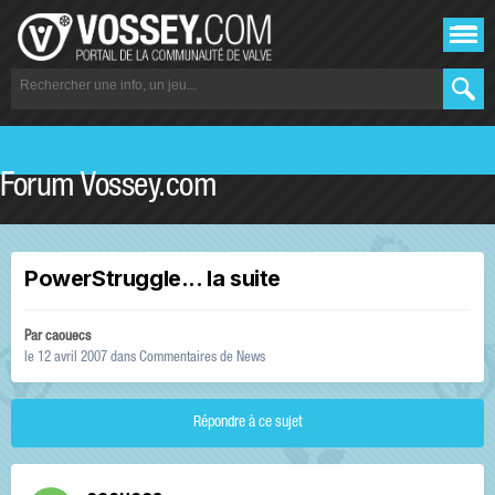
Forum Vossey.com
PowerStruggle... la suite
Par
caouecs
le 12 avril 2007
dans
Commentaires de News
Répondre à ce sujet