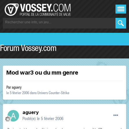
Forum Vossey.com
Mod war3 ou du mm genre
Par
aguery
le 5 février 2006
dans
Univers Counter-Strike
aguery
Posté(e)
le 5 février 2006