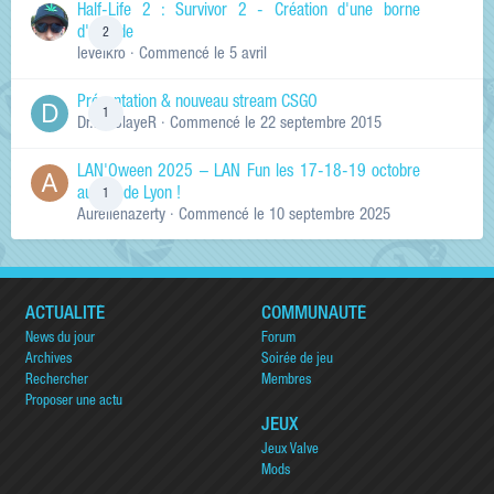
Half-Life 2 : Survivor 2 - Création d'une borne
d'arcade
2
levelkro
· Commencé
le 5 avril
Présentation & nouveau stream CSGO
1
Dr.KinSlayeR
· Commencé
le 22 septembre 2015
LAN'Oween 2025 – LAN Fun les 17-18-19 octobre
au sud de Lyon !
1
Aurelienazerty
· Commencé
le 10 septembre 2025
ACTUALITÉ
COMMUNAUTÉ
News du jour
Forum
Archives
Soirée de jeu
Rechercher
Membres
Proposer une actu
JEUX
Jeux Valve
Mods