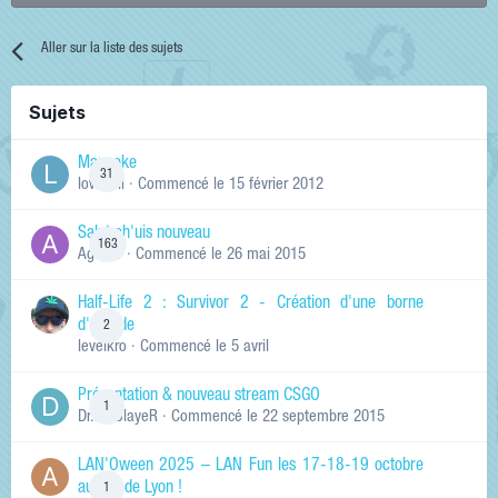
Aller sur la liste des sujets
Sujets
Manneke
31
lowskill
· Commencé
le 15 février 2012
Salut ch'uis nouveau
163
Ag0Nie
· Commencé
le 26 mai 2015
Half-Life 2 : Survivor 2 - Création d'une borne
d'arcade
2
levelkro
· Commencé
le 5 avril
Présentation & nouveau stream CSGO
1
Dr.KinSlayeR
· Commencé
le 22 septembre 2015
LAN'Oween 2025 – LAN Fun les 17-18-19 octobre
au sud de Lyon !
1