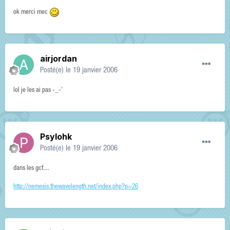
ok merci mec
airjordan
Posté(e)
le 19 janvier 2006
lol je les ai pas -_-'
Psylohk
Posté(e)
le 19 janvier 2006
dans les gcf....
http://nemesis.thewavelength.net/index.php?p=26