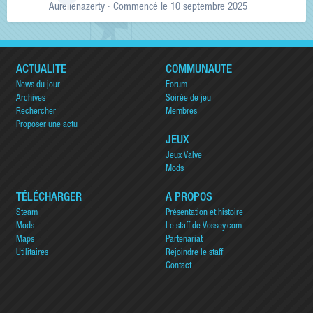
Aurelienazerty
· Commencé
le 10 septembre 2025
ACTUALITÉ
COMMUNAUTÉ
News du jour
Forum
Archives
Soirée de jeu
Rechercher
Membres
Proposer une actu
JEUX
Jeux Valve
Mods
TÉLÉCHARGER
A PROPOS
Steam
Présentation et histoire
Mods
Le staff de Vossey.com
Maps
Partenariat
Utilitaires
Rejoindre le staff
Contact