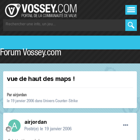
Forum Vossey.com
vue de haut des maps !
Par
airjordan
le 19 janvier 2006
dans
Univers Counter-Strike
airjordan
Posté(e)
le 19 janvier 2006