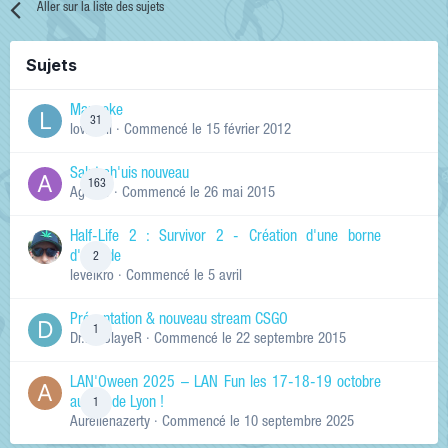
Aller sur la liste des sujets
Sujets
Manneke
31
lowskill
· Commencé
le 15 février 2012
Salut ch'uis nouveau
163
Ag0Nie
· Commencé
le 26 mai 2015
Half-Life 2 : Survivor 2 - Création d'une borne
d'arcade
2
levelkro
· Commencé
le 5 avril
Présentation & nouveau stream CSGO
1
Dr.KinSlayeR
· Commencé
le 22 septembre 2015
LAN'Oween 2025 – LAN Fun les 17-18-19 octobre
au sud de Lyon !
1
Aurelienazerty
· Commencé
le 10 septembre 2025