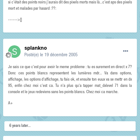
si c'était des points noirs j'aurais dit des pixels morts mais là...c'est aps des pixels
mort et malades par hasard :??:
------>[]
splankno
Posté(e)
le 19 décembre 2005
Je sais ce que c'est pour avoir le meme probleme : tu es surement en direct x 7?
Donc ces points blancs representent les lumières mdr... Va dans options,
affichage, les options d'affichage, tu fais ok, et ensuite ton euux va se mettr en dx
95, enfin chez moi c'est ca. Tu n'a plus qu'a tapper mat_dxlevel 71 dans la
console et le jeux redeviens sans les points blancs. Chez moi ca marche.
A+
6 years later...