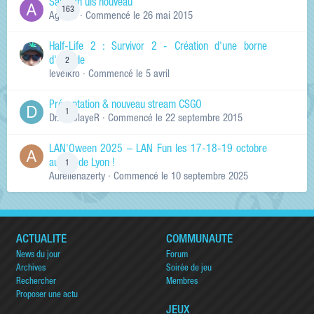
Salut ch'uis nouveau
163
Ag0Nie
· Commencé
le 26 mai 2015
Half-Life 2 : Survivor 2 - Création d'une borne
d'arcade
2
levelkro
· Commencé
le 5 avril
Présentation & nouveau stream CSGO
1
Dr.KinSlayeR
· Commencé
le 22 septembre 2015
LAN'Oween 2025 – LAN Fun les 17-18-19 octobre
au sud de Lyon !
1
Aurelienazerty
· Commencé
le 10 septembre 2025
ACTUALITÉ
COMMUNAUTÉ
News du jour
Forum
Archives
Soirée de jeu
Rechercher
Membres
Proposer une actu
JEUX