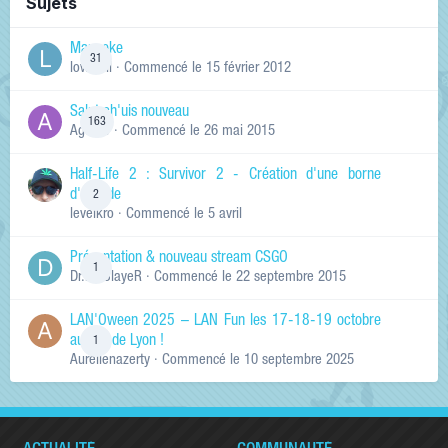
Sujets
Manneke
31
lowskill
· Commencé
le 15 février 2012
Salut ch'uis nouveau
163
Ag0Nie
· Commencé
le 26 mai 2015
Half-Life 2 : Survivor 2 - Création d'une borne
d'arcade
2
levelkro
· Commencé
le 5 avril
Présentation & nouveau stream CSGO
1
Dr.KinSlayeR
· Commencé
le 22 septembre 2015
LAN'Oween 2025 – LAN Fun les 17-18-19 octobre
au sud de Lyon !
1
Aurelienazerty
· Commencé
le 10 septembre 2025