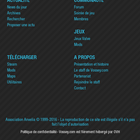
ACTUALITÉ
COMMUNAUTÉ
News du jour
Forum
Archives
Soirée de jeu
Rechercher
Membres
Proposer une actu
JEUX
Jeux Valve
Mods
TÉLÉCHARGER
A PROPOS
Steam
Présentation et histoire
Mods
Le staff de Vossey.com
Maps
Partenariat
Utilitaires
Rejoindre le staff
Contact
Association Anvelia
© 1999-2016 - La reproduction de ce site est illégale s'il n'a pas
fait l'objet d'autorisation
Politique de confidentialité
Vossey.com est fièrement hébergé par OVH