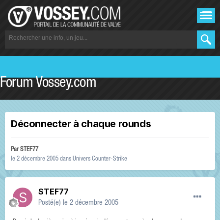
Forum Vossey.com
Déconnecter à chaque rounds
Par
STEF77
le 2 décembre 2005
dans
Univers Counter-Strike
STEF77
Posté(e)
le 2 décembre 2005