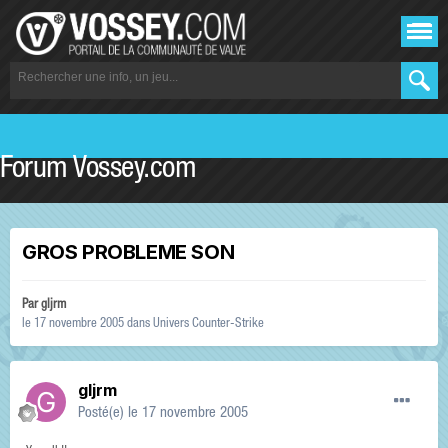
Forum Vossey.com
GROS PROBLEME SON
Par
gljrm
le 17 novembre 2005
dans
Univers Counter-Strike
gljrm
Posté(e)
le 17 novembre 2005