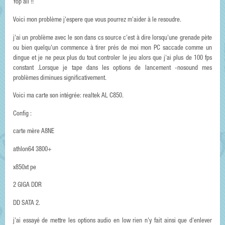
Yop all !!
Voici mon problème j'espere que vous pourrez m'aider à le resoudre.
j'ai un problème avec le son dans cs source c'est à dire lorsqu'une grenade pète
ou bien quelqu'un commence à tirer prés de moi mon PC saccade comme un
dingue et je ne peux plus du tout controler le jeu alors que j'ai plus de 100 fps
constant .Lorsque je tape dans les options de lancement -nosound mes
problèmes diminues significativement.
Voici ma carte son intégrée: realtek AL C850.
Config :
carte mère A8NE
athlon64 3800+
x850xt pe
2 GIGA DDR
DD SATA 2.
j'ai essayé de mettre les options audio en low rien n'y fait ainsi que d'enlever