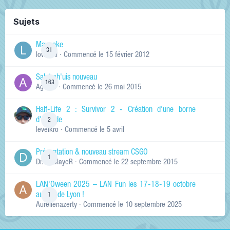
Sujets
Manneke
31
lowskill
· Commencé
le 15 février 2012
Salut ch'uis nouveau
163
Ag0Nie
· Commencé
le 26 mai 2015
Half-Life 2 : Survivor 2 - Création d'une borne
d'arcade
2
levelkro
· Commencé
le 5 avril
Présentation & nouveau stream CSGO
1
Dr.KinSlayeR
· Commencé
le 22 septembre 2015
LAN'Oween 2025 – LAN Fun les 17-18-19 octobre
au sud de Lyon !
1
Aurelienazerty
· Commencé
le 10 septembre 2025