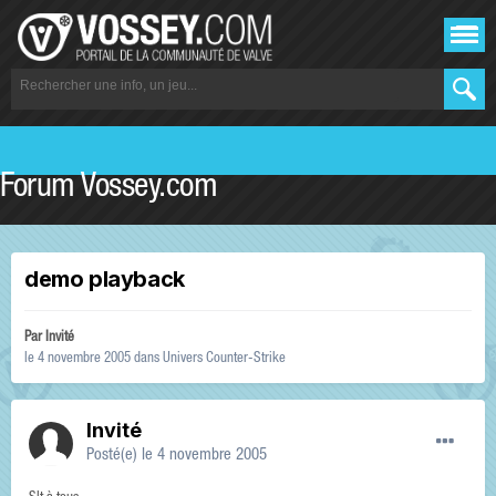
Forum Vossey.com
demo playback
Par Invité
le 4 novembre 2005
dans
Univers Counter-Strike
Invité
Posté(e)
le 4 novembre 2005