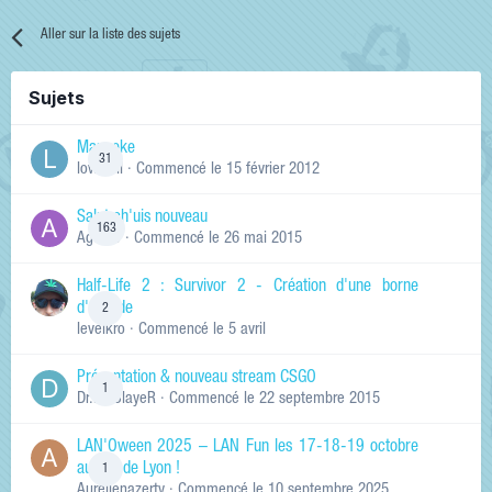
Aller sur la liste des sujets
Sujets
Manneke
31
lowskill
· Commencé
le 15 février 2012
Salut ch'uis nouveau
163
Ag0Nie
· Commencé
le 26 mai 2015
Half-Life 2 : Survivor 2 - Création d'une borne
d'arcade
2
levelkro
· Commencé
le 5 avril
Présentation & nouveau stream CSGO
1
Dr.KinSlayeR
· Commencé
le 22 septembre 2015
LAN'Oween 2025 – LAN Fun les 17-18-19 octobre
au sud de Lyon !
1
Aurelienazerty
· Commencé
le 10 septembre 2025