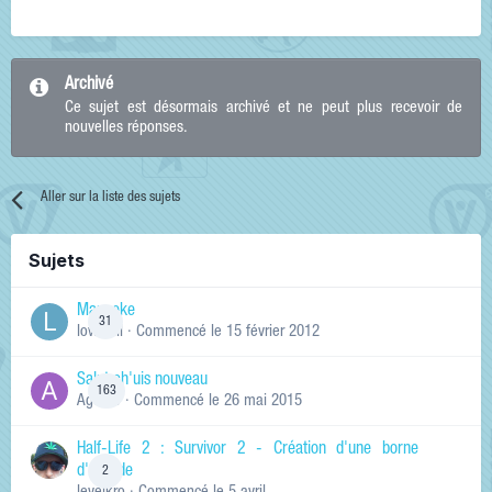
Archivé
Ce sujet est désormais archivé et ne peut plus recevoir de
nouvelles réponses.
Aller sur la liste des sujets
Sujets
Manneke
31
lowskill
· Commencé
le 15 février 2012
Salut ch'uis nouveau
163
Ag0Nie
· Commencé
le 26 mai 2015
Half-Life 2 : Survivor 2 - Création d'une borne
d'arcade
2