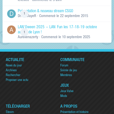
levelkro
· Commencé
le 5 avril
Présentation & nouveau stream CSGO
1
Dr.KinSlayeR
· Commencé
le 22 septembre 2015
LAN'Oween 2025 – LAN Fun les 17-18-19 octobre
au sud de Lyon !
1
Aurelienazerty
· Commencé
le 10 septembre 2025
ACTUALITÉ
COMMUNAUTÉ
News du jour
Forum
Archives
Soirée de jeu
Rechercher
Membres
Proposer une actu
JEUX
Jeux Valve
Mods
TÉLÉCHARGER
A PROPOS
Steam
Présentation et histoire