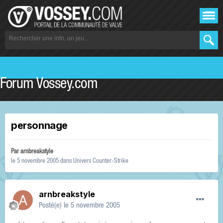
Forum Vossey.com
personnage
Par
arnbreakstyle
le 5 novembre 2005
dans
Univers Counter-Strike
arnbreakstyle
Posté(e)
le 5 novembre 2005