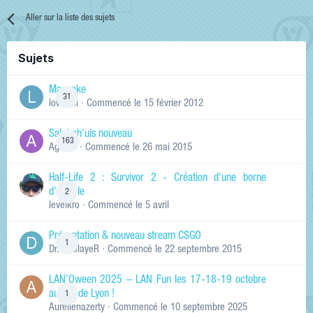
Aller sur la liste des sujets
Sujets
Manneke
31
lowskill
· Commencé
le 15 février 2012
Salut ch'uis nouveau
163
Ag0Nie
· Commencé
le 26 mai 2015
Half-Life 2 : Survivor 2 - Création d'une borne
d'arcade
2
levelkro
· Commencé
le 5 avril
Présentation & nouveau stream CSGO
1
Dr.KinSlayeR
· Commencé
le 22 septembre 2015
LAN'Oween 2025 – LAN Fun les 17-18-19 octobre
au sud de Lyon !
1
Aurelienazerty
· Commencé
le 10 septembre 2025