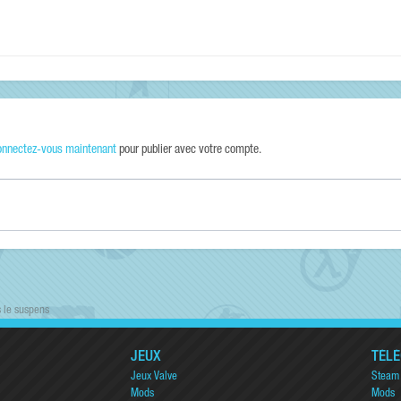
onnectez-vous maintenant
pour publier avec votre compte.
s le suspens
JEUX
TÉL
Jeux Valve
Steam
Mods
Mods