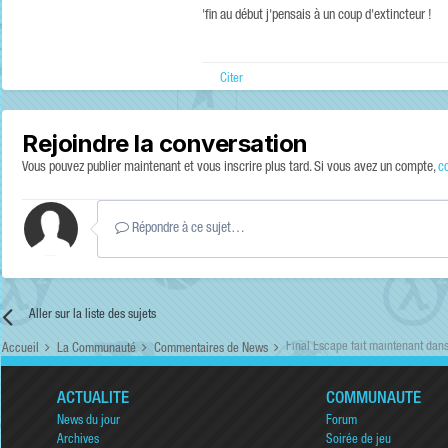
'fin au début j'pensais à un coup d'extincteur !
Citer
Rejoindre la conversation
Vous pouvez publier maintenant et vous inscrire plus tard. Si vous avez un compte,
c
Répondre à ce sujet…
Aller sur la liste des sujets
Final Escape fait maintenant dan
Accueil
La Communauté
Commentaires de News
ACTUALITÉ
COMMUNAUTÉ
News du jour
Forum
Archives
Soirée de jeu