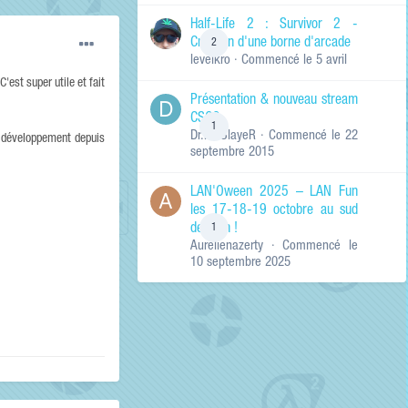
de ma recherche
RECHERCHER LES
Half-Life 2 : Survivor 2 -
RÉSULTATS DANS…
Création d'une borne d'arcade
2
levelkro
· Commencé
le 5 avril
Titres et corps
des contenus
est super utile et fait
Présentation & nouveau stream
Titres des
CSGO
contenus
1
Dr.KinSlayeR
· Commencé
le 22
uniquement
en développement depuis
septembre 2015
LAN'Oween 2025 – LAN Fun
les 17-18-19 octobre au sud
de Lyon !
1
Aurelienazerty
· Commencé
le
10 septembre 2025