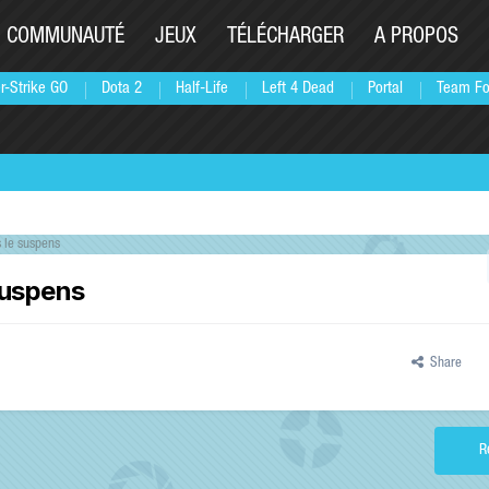
COMMUNAUTÉ
JEUX
TÉLÉCHARGER
A PROPOS
r-Strike GO
Dota 2
Half-Life
Left 4 Dead
Portal
Team Fo
s le suspens
suspens
Share
R