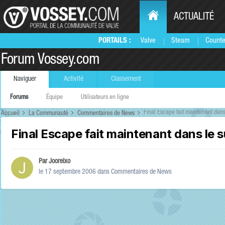
ACTUALITÉ
PORTAILS :
Valve
Steam
Counte
Forum Vossey.com
Naviguer
Activité
Classement
Forums
Équipe
Utilisateurs en ligne
Final Escape fait maintenant dan
Accueil
La Communauté
Commentaires de News
Final Escape fait maintenant dans le 
Par
Jooreixo
le 17 septembre 2006
dans
Commentaires de News