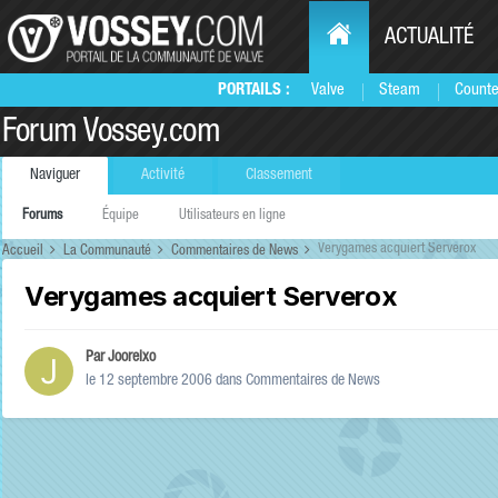
ACTUALITÉ
PORTAILS :
Valve
Steam
Counte
Forum Vossey.com
Naviguer
Activité
Classement
Forums
Équipe
Utilisateurs en ligne
Verygames acquiert Serverox
Accueil
La Communauté
Commentaires de News
Verygames acquiert Serverox
Par
Jooreixo
le 12 septembre 2006
dans
Commentaires de News