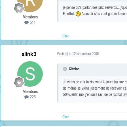
je pense qu'il parlait des prix serverox...[/q
En effet.
A savoir s'ils vont garder le nom
Membres
511
Citer
slink3
Posté(e)
le 12 septembre 2006
Citation
Je viens de voir la Nouvelle Aujourd'hui sur 
de même, je viens justement de recevoir ça 
Membres
50%, enfin moi j'en suis ravi de ce rachat :s
225
Citer