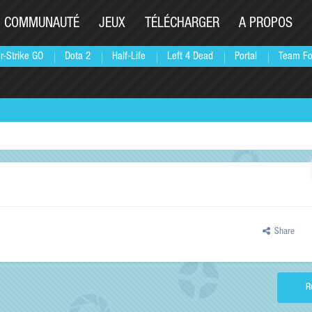
COMMUNAUTÉ
JEUX
TÉLÉCHARGER
A PROPOS
r-Strike GO
Dota 2
Half-Life
Left 4 Dead
Portal
Team Fo
Share
R