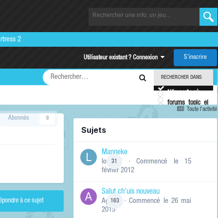
rtress 2
S’inscrire
Utilisateur existant ? Connexion
RECHERCHER DANS
N’importe où
forums_topic_el
Toute l’activité
Ce forum
Plus
Abonnés
0
Ce sujet
Sujets
d’options…
Manneke
RECHERCHER LES
RÉSULTATS QUI
lowskill
· Commencé
le 15
31
CONTIENNENT…
février 2012
N’importe
quel
terme de ma
Salut ch'uis nouveau
recherche
Ag0Nie
· Commencé
le 26 mai
épondre à ce sujet
163
2015
Tous
les termes