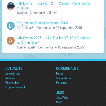
Half-Life 2 : Survivor 2 - Création d'une borne
d'arcade
2
levelkro
· Commencé
le 5 avril
Présentation & nouveau stream CSGO
1
Dr.KinSlayeR
· Commencé
le 22 septembre 2015
LAN'Oween 2025 – LAN Fun les 17-18-19 octobre
au sud de Lyon !
1
Aurelienazerty
· Commencé
le 10 septembre 2025
ACTUALITÉ
COMMUNAUTÉ
News du jour
Forum
Archives
Soirée de jeu
Rechercher
Membres
Proposer une actu
JEUX
Jeux Valve
Mods