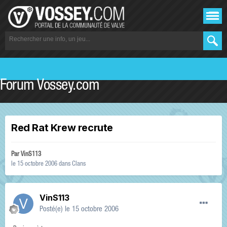
Forum Vossey.com
Red Rat Krew recrute
Par
VinS113
le 15 octobre 2006
dans
Clans
VinS113
Posté(e)
le 15 octobre 2006