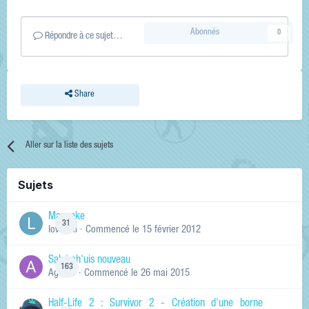
Abonnés
0
Répondre à ce sujet…
Share
Aller sur la liste des sujets
Sujets
Manneke
31
lowskill
· Commencé
le 15 février 2012
Salut ch'uis nouveau
163
Ag0Nie
· Commencé
le 26 mai 2015
Half-Life 2 : Survivor 2 - Création d'une borne