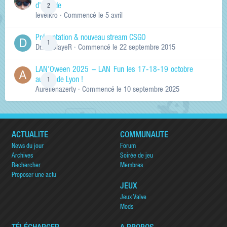
d'arcade
2
levelkro
· Commencé
le 5 avril
Présentation & nouveau stream CSGO
1
Dr.KinSlayeR
· Commencé
le 22 septembre 2015
LAN'Oween 2025 – LAN Fun les 17-18-19 octobre
au sud de Lyon !
1
Aurelienazerty
· Commencé
le 10 septembre 2025
ACTUALITÉ
COMMUNAUTÉ
News du jour
Forum
Archives
Soirée de jeu
Rechercher
Membres
Proposer une actu
JEUX
Jeux Valve
Mods