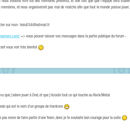
 nous voulons etre sur des membres présents, et une fois que que l'équipe sera stable
 membres, et nous organiseront pas mal de matchs afin que tout le monde puisse jouer, s
ter sur msn : holu034@hotmail.fr
orgamers.com/
=> vous pouver laisser vos messages dans la partie publique du forum -
rant vous voir trés bientot
vu que j'adore jouer à Dod, et que j'écoute tout ce qui touche au Rock/Metal
sedo qui est le nom d'un groupe de Hardcore
i pas envie de faire partie d'une Team, donc je te souhaite bon courage pour la suite