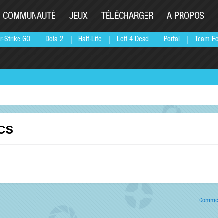
COMMUNAUTÉ
JEUX
TÉLÉCHARGER
A PROPOS
r-Strike GO
Dota 2
Half-Life
Left 4 Dead
Portal
Team Fo
 CS
Commen