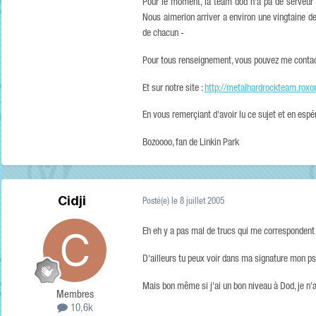
Pour le moment, la team dod n'a pa de serveur :
Nous aimerion arriver a environ une vingtaine de
de chacun -
Pour tous renseignement, vous pouvez me contac
Et sur notre site :
http://metalhardrockteam.rox
En vous remerçiant d'avoir lu ce sujet et en espé
Bozoooo, fan de Linkin Park
Cidji
Posté(e)
le 8 juillet 2005
Eh eh y a pas mal de trucs qui me correspondent 
D'ailleurs tu peux voir dans ma signature mon p
Mais bon même si j'ai un bon niveau à Dod, je n'a
Membres
10,6k