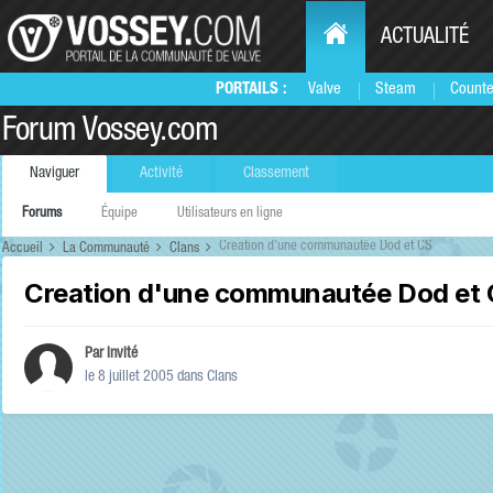
ACTUALITÉ
PORTAILS :
Valve
Steam
Counte
Forum Vossey.com
Naviguer
Activité
Classement
Forums
Équipe
Utilisateurs en ligne
Creation d'une communautée Dod et CS
Accueil
La Communauté
Clans
Creation d'une communautée Dod et
Par Invité
le 8 juillet 2005
dans
Clans