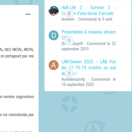
de ma recherche
RECHERCHER LES
Half-Life 2 : Survivor 2 -
RÉSULTATS DANS…
Création d'une borne d'arcade
2
levelkro
· Commencé
le 5 avril
Titres et corps
des contenus
Présentation & nouveau stream
Titres des
CSGO
contenus
1
Dr.KinSlayeR
· Commencé
le 22
uniquement
septembre 2015
ETAL, NEO METAL, METAL
 ne partageant pas nos
LAN'Oween 2025 – LAN Fun
les 17-18-19 octobre au sud
de Lyon !
1
Aurelienazerty
· Commencé
le
10 septembre 2025
 le nombre augmentera
 sur clancalendar, pas