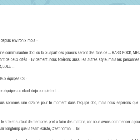
 depuis environ 3 mois -
r une communautée dod, ou la pluspart des joueurs seront des fans de ... HARD ROCK, M
t de ceux cités - Evidement, nous tolérons aussi les autres style, mais les personnes
, LOLE ...
deux équipes CS -
les équipes cs étant deja completent ...
, nous sommes une dizaine pour le moment dans l'équipe dod, mais nous esperons que
e site et surtout de membres pret a faire des matchs, car nous avons commencer a jouer
r longtemp que la team existe, C'est normal ... lol