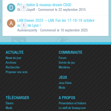
Présentation & nouveau stream CSGO
1
Dr.KinSlayeR
· Commencé
le 22 septembre 2015
LAN'Oween 2025 – LAN Fun les 17-18-19 octobre
au sud de Lyon !
1
Aurelienazerty
· Commencé
le 10 septembre 2025
ACTUALITÉ
COMMUNAUTÉ
News du jour
Forum
Archives
Soirée de jeu
Rechercher
Membres
Proposer une actu
JEUX
Jeux Valve
Mods
TÉLÉCHARGER
A PROPOS
Steam
Présentation et histoire
Mods
Le staff de Vossey.com