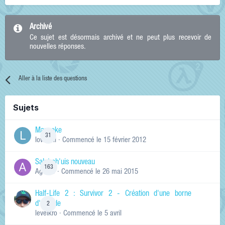
Archivé
Ce sujet est désormais archivé et ne peut plus recevoir de
nouvelles réponses.
Aller à la liste des questions
Sujets
Manneke
31
lowskill
· Commencé
le 15 février 2012
Salut ch'uis nouveau
163
Ag0Nie
· Commencé
le 26 mai 2015
Half-Life 2 : Survivor 2 - Création d'une borne
d'arcade
2
levelkro
· Commencé
le 5 avril