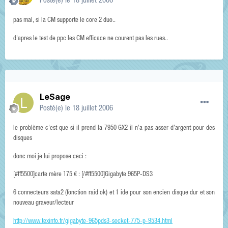
Posté(e)
le 18 juillet 2006
pas mal, si la CM supporte le core 2 duo..
d'apres le test de ppc les CM efficace ne courent pas les rues..
LeSage
Posté(e)
le 18 juillet 2006
le problème c'est que si il prend la 7950 GX2 il n'a pas asser d'argent pour des
disques
donc moi je lui propose ceci :
[#ff5500]carte mère 175 € : [/#ff5500]Gigabyte 965P-DS3
6 connecteurs sata2 (fonction raid ok) et 1 ide pour son encien disque dur et son
nouveau graveur/lecteur
http://www.texinfo.fr/gigabyte-965pds3-socket-775-p-9534.html