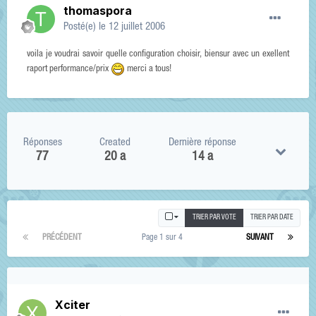
thomaspora
Posté(e)
le 12 juillet 2006
voila je voudrai savoir quelle configuration choisir, biensur avec un exellent
raport performance/prix
merci a tous!
Réponses
Created
Dernière réponse
77
20 a
14 a
TRIER PAR VOTE
TRIER PAR DATE
PRÉCÉDENT
Page 1 sur 4
SUIVANT
Xciter