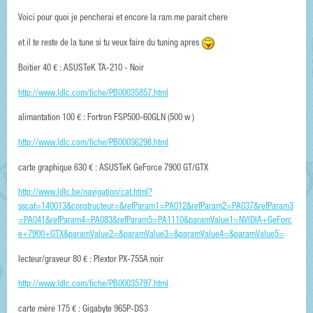
Voici pour quoi je pencherai et encore la ram me parait chere
et il te reste de la tune si tu veux faire du tuning apres
Boitier 40 € : ASUSTeK TA-210 - Noir
http://www.ldlc.com/fiche/PB00035857.html
alimantation 100 € : Fortron FSP500-60GLN (500 w )
http://www.ldlc.com/fiche/PB00036298.html
carte graphique 630 € : ASUSTeK GeForce 7900 GT/GTX
http://www.ldlc.be/navigation/cat.html?
sscat=140013&constructeur=&refParam1=PA012&refParam2=PA037&refParam3
=PA041&refParam4=PA083&refParam5=PA1110&paramValue1=NVIDIA+GeForc
e+7900+GTX&paramValue2=&paramValue3=&paramValue4=&paramValue5=
lecteur/graveur 80 € : Plextor PX-755A noir
http://www.ldlc.com/fiche/PB00035797.html
carte mère 175 € : Gigabyte 965P-DS3