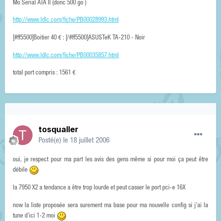
Mo Serial ATA II (donc 500 go )
http://www.ldlc.com/fiche/PB00028993.html
[#ff5500]Boitier 40 € : [/#ff5500]ASUSTeK TA-210 - Noir
http://www.ldlc.com/fiche/PB00035857.html
total port compris : 1561 €
tosqualler
Posté(e)
le 18 juillet 2006
oui, je respect pour ma part les avis des gens même si pour moi ça peut être
débile
la 7950 X2 a tendance a être trop lourde et peut casser le port pci-e 16X
now la liste proposée sera surement ma base pour ma nouvelle config si j'ai la
tune d'ici 1-2 moi