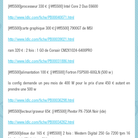
[#ff5500]processeur 330 € :[/#ff5500] Intel Core 2 Duo E6600
http://www.ldlc.com/fiche/PB00040071.html
[#ff5500]carte graphique 300 €:[/#ff5500] 7900GT de MSI
http://www.ldlc.com/fiche/PB00039021.html
ram 320 € : 2 fois : 1 GO de Corsair CM2X1024-6400PRO
http://www.ldlc.com/fiche/PB00031886.html
[#ff5500]alimantation 100 € :[/#ff5500] Fortron FSP500-60GLN (500 w )
la config demande un peu mois de 400 W pour le prix d'une 450 € autant en
prendre une 500 w
http://www.ldlc.com/fiche/PB00036298.html
[#ff5500]lecteur/graveur 65€ :[/#ff5500] Plextor PX-750A Noir (ide)
http://www.ldlc.com/fiche/PB00034262.html
[#ff5500]disue dur 165 € :[/#ff5500] 2 fois : Western Digital 250 Go 7200 tpm 16