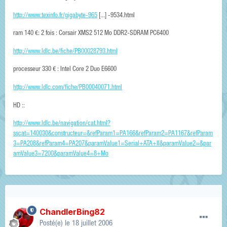
http://www.texinfo.fr/gigabyte-965
[...] -9534.html
ram 140 €: 2 fois : Corsair XMS2 512 Mo DDR2-SDRAM PC6400
http://www.ldlc.be/fiche/PB00028793.html
processeur 330 € : Intel Core 2 Duo E6600
http://www.ldlc.com/fiche/PB00040071.html
HD ::
http://www.ldlc.be/navigation/cat.html?
sscat=140030&constructeur=&refParam1=PA166&refParam2=PA1167&refParam
3=PA208&refParam4=PA207&paramValue1=Serial+ATA+II&paramValue2=&par
amValue3=7200&paramValue4=8+Mo
ChandlerBing82
Posté(e)
le 18 juillet 2006