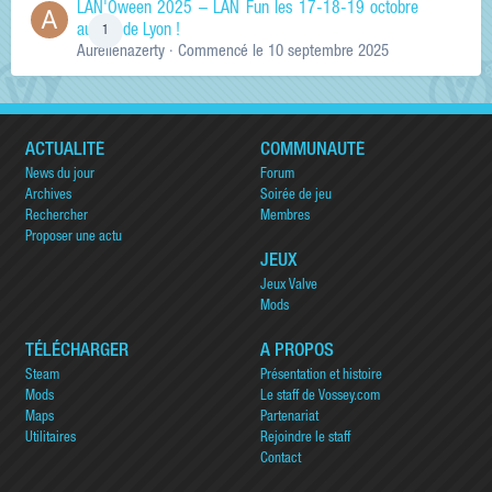
LAN'Oween 2025 – LAN Fun les 17-18-19 octobre
au sud de Lyon !
1
Aurelienazerty
· Commencé
le 10 septembre 2025
ACTUALITÉ
COMMUNAUTÉ
News du jour
Forum
Archives
Soirée de jeu
Rechercher
Membres
Proposer une actu
JEUX
Jeux Valve
Mods
TÉLÉCHARGER
A PROPOS
Steam
Présentation et histoire
Mods
Le staff de Vossey.com
Maps
Partenariat
Utilitaires
Rejoindre le staff
Contact