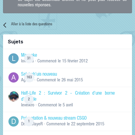
nouvelles réponses.
Aller à la liste des questions
Sujets
Manneke
31
lowskill
· Commencé
le 15 février 2012
Salut ch'uis nouveau
163
Ag0Nie
· Commencé
le 26 mai 2015
Half-Life 2 : Survivor 2 - Création d'une borne
d'arcade
2
levelkro
· Commencé
le 5 avril
Présentation & nouveau stream CSGO
1
Dr.KinSlayeR
· Commencé
le 22 septembre 2015