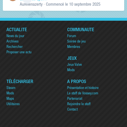
Aurelienazerty
· Commencé
le 10 septembre 2025
ACTUALITÉ
COMMUNAUTÉ
News du jour
Forum
Archives
Soirée de jeu
Rechercher
Membres
Proposer une actu
JEUX
Jeux Valve
Mods
TÉLÉCHARGER
A PROPOS
Steam
Présentation et histoire
Mods
Le staff de Vossey.com
Maps
Partenariat
Utilitaires
Rejoindre le staff
Contact