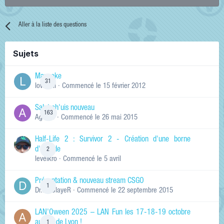
Aller à la liste des questions
Sujets
Manneke
31
lowskill
· Commencé
le 15 février 2012
Salut ch'uis nouveau
163
Ag0Nie
· Commencé
le 26 mai 2015
Half-Life 2 : Survivor 2 - Création d'une borne
d'arcade
2
levelkro
· Commencé
le 5 avril
Présentation & nouveau stream CSGO
1
Dr.KinSlayeR
· Commencé
le 22 septembre 2015
LAN'Oween 2025 – LAN Fun les 17-18-19 octobre
au sud de Lyon !
1