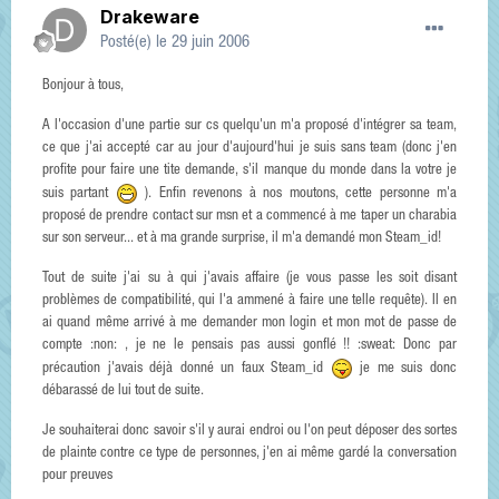
Drakeware
Posté(e)
le 29 juin 2006
Bonjour à tous,
A l'occasion d'une partie sur cs quelqu'un m'a proposé d'intégrer sa team,
ce que j'ai accepté car au jour d'aujourd'hui je suis sans team (donc j'en
profite pour faire une tite demande, s'il manque du monde dans la votre je
suis partant
). Enfin revenons à nos moutons, cette personne m'a
proposé de prendre contact sur msn et a commencé à me taper un charabia
sur son serveur... et à ma grande surprise, il m'a demandé mon Steam_id!
Tout de suite j'ai su à qui j'avais affaire (je vous passe les soit disant
problèmes de compatibilité, qui l'a ammené à faire une telle requête). Il en
ai quand même arrivé à me demander mon login et mon mot de passe de
compte :non: , je ne le pensais pas aussi gonflé !! :sweat: Donc par
précaution j'avais déjà donné un faux Steam_id
je me suis donc
débarassé de lui tout de suite.
Je souhaiterai donc savoir s'il y aurai endroi ou l'on peut déposer des sortes
de plainte contre ce type de personnes, j'en ai même gardé la conversation
pour preuves