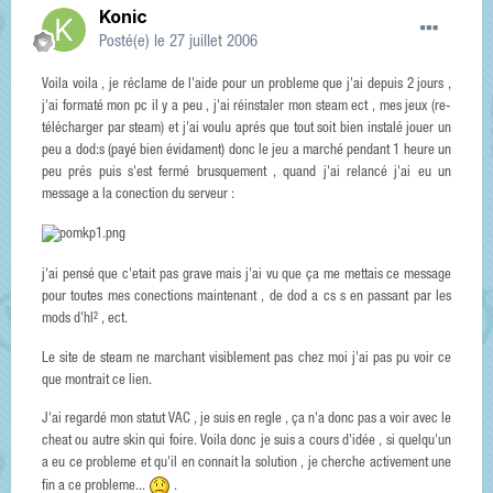
Konic
Posté(e)
le 27 juillet 2006
Voila voila , je réclame de l'aide pour un probleme que j'ai depuis 2 jours ,
j'ai formaté mon pc il y a peu , j'ai réinstaler mon steam ect , mes jeux (re-
télécharger par steam) et j'ai voulu aprés que tout soit bien instalé jouer un
peu a dod:s (payé bien évidament) donc le jeu a marché pendant 1 heure un
peu prés puis s'est fermé brusquement , quand j'ai relancé j'ai eu un
message a la conection du serveur :
j'ai pensé que c'etait pas grave mais j'ai vu que ça me mettais ce message
pour toutes mes conections maintenant , de dod a cs s en passant par les
mods d'hl² , ect.
Le site de steam ne marchant visiblement pas chez moi j'ai pas pu voir ce
que montrait ce lien.
J'ai regardé mon statut VAC , je suis en regle , ça n'a donc pas a voir avec le
cheat ou autre skin qui foire. Voila donc je suis a cours d'idée , si quelqu'un
a eu ce probleme et qu'il en connait la solution , je cherche activement une
fin a ce probleme...
.