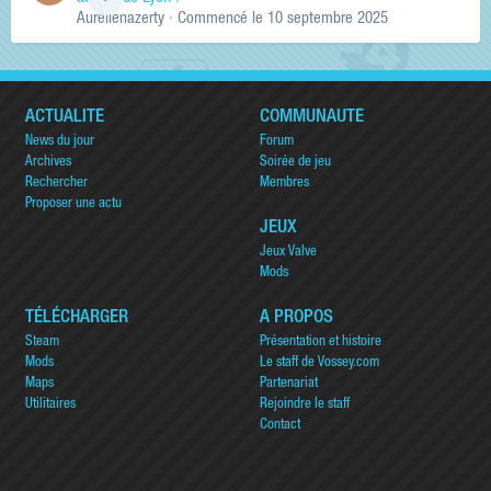
Aurelienazerty
· Commencé
le 10 septembre 2025
ACTUALITÉ
COMMUNAUTÉ
News du jour
Forum
Archives
Soirée de jeu
Rechercher
Membres
Proposer une actu
JEUX
Jeux Valve
Mods
TÉLÉCHARGER
A PROPOS
Steam
Présentation et histoire
Mods
Le staff de Vossey.com
Maps
Partenariat
Utilitaires
Rejoindre le staff
Contact