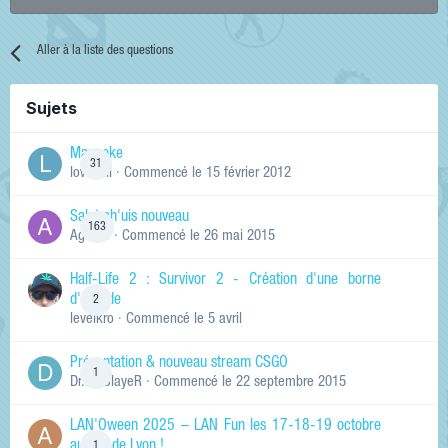
Aller à la liste des questions
Sujets
Manneke
31
lowskill
· Commencé
le 15 février 2012
Salut ch'uis nouveau
163
Ag0Nie
· Commencé
le 26 mai 2015
Half-Life 2 : Survivor 2 - Création d'une borne
d'arcade
2
levelkro
· Commencé
le 5 avril
Présentation & nouveau stream CSGO
1
Dr.KinSlayeR
· Commencé
le 22 septembre 2015
LAN'Oween 2025 – LAN Fun les 17-18-19 octobre
au sud de Lyon !
1