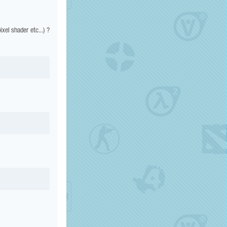
el shader etc...) ?