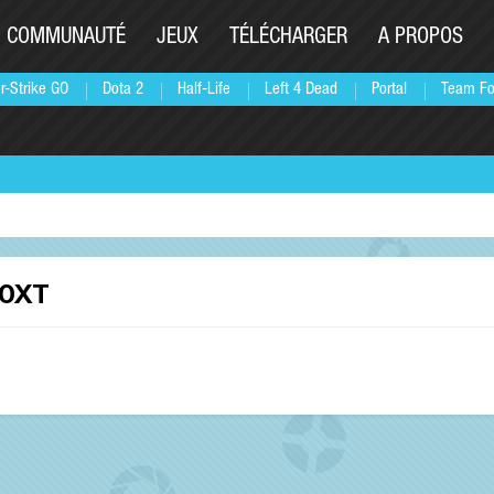
COMMUNAUTÉ
JEUX
TÉLÉCHARGER
A PROPOS
r-Strike GO
Dota 2
Half-Life
Left 4 Dead
Portal
Team Fo
00XT