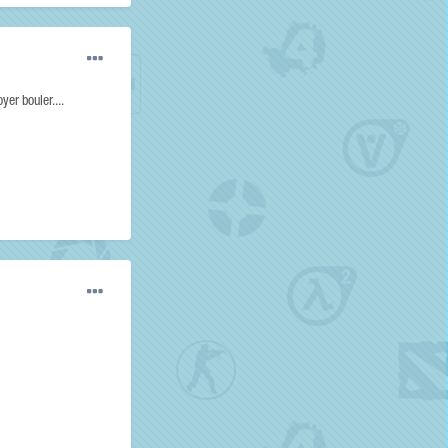
er bouler....
s