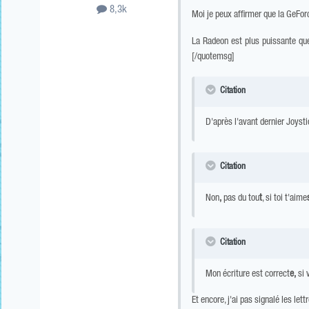
8,3k
Moi je peux affirmer que la GeForc
La Radeon est plus puissante qu
[/quotemsg]
Citation
D'après l'avant dernier Joyst
Citation
Non
,
pas du tou
t
, si toi t'aime
Citation
Mon écriture est correct
e
,
si 
Et encore, j'ai pas signalé les lett