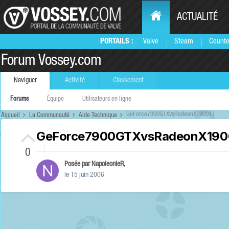
ACTUALITÉ
PORTAILS :
Valve
Steam
Counte
Forum Vossey.com
Naviguer
Activité
Classement
Forums
Équipe
Utilisateurs en ligne
GeForce7900GTXvsRadeonX1900XT
Accueil
La Communauté
Aide Technique
GeForce7900GTXvsRadeonX19
0
Posée par
NapoleonIeR
,
le 15 juin 2006