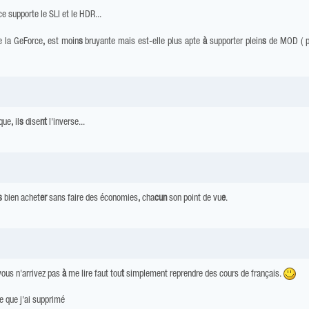
e supporte le SLI et le HDR...
e la GeForce
,
est moin
s
bruyante mais est-elle plus apte
à
supporter plein
s
de MOD ( pix
ique
,
il
s
dise
nt
l'inverse...
s
bien achet
er
sans faire des économies
,
cha
cun
son point de vu
e
.
vous n'arrivez pas
à
me lire faut tou
t
simplement reprendre des cours de français.
re que j'ai supprimé