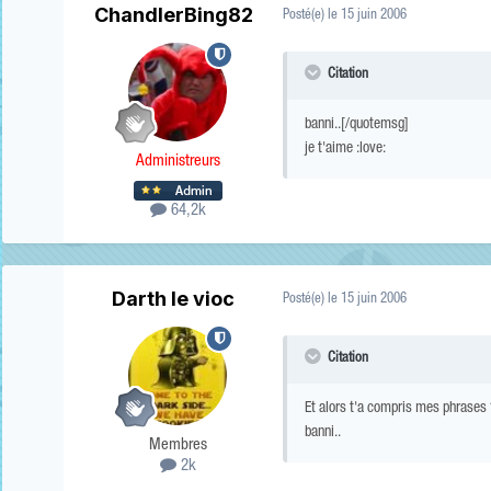
ChandlerBing82
Posté(e)
le 15 juin 2006
Citation
banni..[/quotemsg]
je t'aime :love:
Administreurs
64,2k
Darth le vioc
Posté(e)
le 15 juin 2006
Citation
Et alors t'a compris mes phrases ?
banni..
Membres
2k