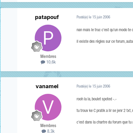
patapouf
Posté(e)
le 15 juin 2006
nan mais le truc c'est qu'un modo te d
il existe des règles sur ce forum, au
Membres
10,6k
vanamel
Posté(e)
le 15 juin 2006
rooh la la, boulet spoted -.-
tu trouv ke C pratik a lir se jenr 2 tx
c'est dans la chartre du forum que tu 
Membres
8,3k