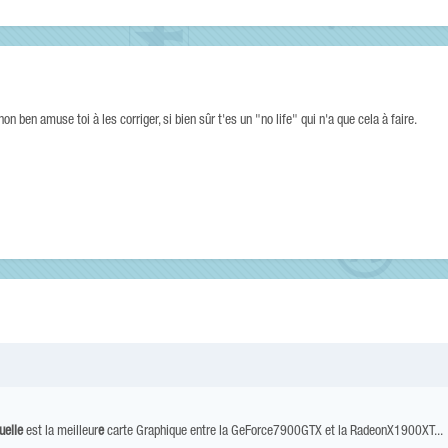
n ben amuse toi à les corriger, si bien sûr t'es un "no life" qui n'a que cela à faire.
uelle
est la meilleur
e
carte Graphique entre la GeForce7900GTX et la RadeonX1900XT...