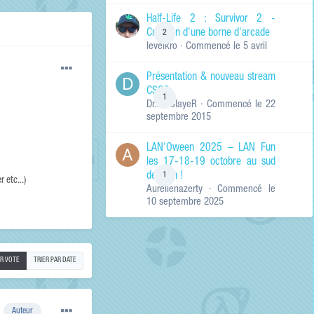
de ma recherche
RECHERCHER LES
Half-Life 2 : Survivor 2 -
RÉSULTATS DANS…
Création d'une borne d'arcade
2
levelkro
· Commencé
le 5 avril
Titres et corps
des contenus
Présentation & nouveau stream
Titres des
CSGO
contenus
1
Dr.KinSlayeR
· Commencé
le 22
uniquement
septembre 2015
LAN'Oween 2025 – LAN Fun
les 17-18-19 octobre au sud
de Lyon !
1
 etc...)
Aurelienazerty
· Commencé
le
10 septembre 2025
AR VOTE
TRIER PAR DATE
Auteur