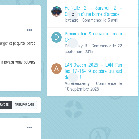
de ma recherche
RECHERCHER LES
Half-Life 2 : Survivor 2 -
RÉSULTATS DANS…
Création d'une borne d'arcade
2
levelkro
· Commencé
le 5 avril
Titres et corps
des contenus
Présentation & nouveau stream
Titres des
CSGO
contenus
1
arger et je quitte parce
Dr.KinSlayeR
· Commencé
le 22
uniquement
septembre 2015
in bon, si vous pouviez
LAN'Oween 2025 – LAN Fun
les 17-18-19 octobre au sud
de Lyon !
1
Aurelienazerty
· Commencé
le
10 septembre 2025
AR VOTE
TRIER PAR DATE