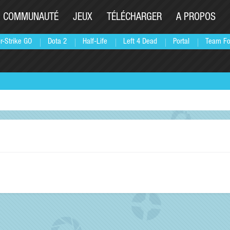
COMMUNAUTÉ
JEUX
TÉLÉCHARGER
A PROPOS
r-Strike GO
Dota 2
Half-Life
Left 4 Dead
Portal
Team Fo