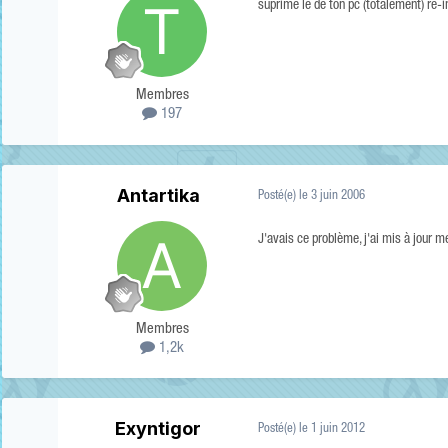
suprime le de ton pc (totalement) re-i
Membres
197
Antartika
Posté(e)
le 3 juin 2006
J'avais ce problème, j'ai mis à jour me
Membres
1,2k
Exyntigor
Posté(e)
le 1 juin 2012