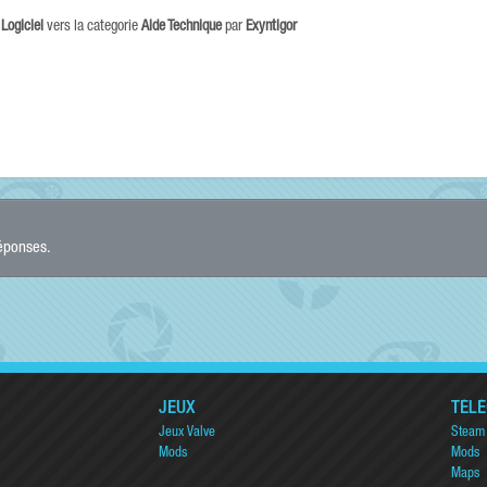
e
Logiciel
vers la categorie
Aide Technique
par
Exyntigor
réponses.
JEUX
TÉL
Jeux Valve
Steam
Mods
Mods
Maps