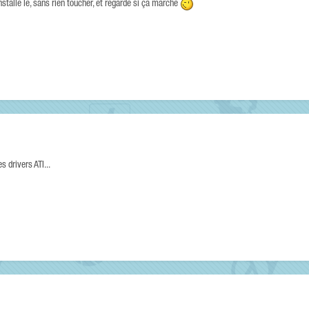
nstalle le, sans rien toucher, et regarde si ça marche
s drivers ATI...