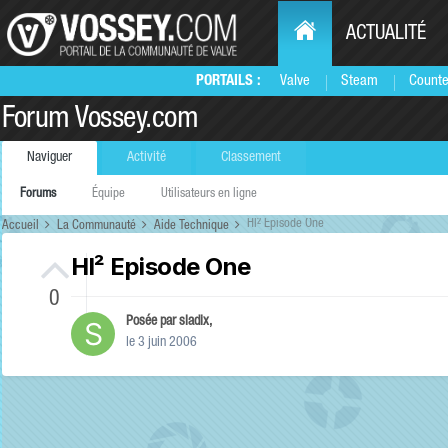
ACTUALITÉ
PORTAILS :
Valve
Steam
Counte
Forum Vossey.com
Naviguer
Activité
Classement
Forums
Équipe
Utilisateurs en ligne
Hl² Episode One
Accueil
La Communauté
Aide Technique
Hl² Episode One
0
Posée par
sladix
,
le 3 juin 2006