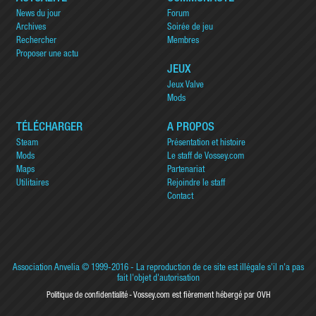
News du jour
Forum
Archives
Soirée de jeu
Rechercher
Membres
Proposer une actu
JEUX
Jeux Valve
Mods
TÉLÉCHARGER
A PROPOS
Steam
Présentation et histoire
Mods
Le staff de Vossey.com
Maps
Partenariat
Utilitaires
Rejoindre le staff
Contact
Association Anvelia
© 1999-2016 - La reproduction de ce site est illégale s'il n'a pas
fait l'objet d'autorisation
Politique de confidentialité
Vossey.com est fièrement hébergé par OVH