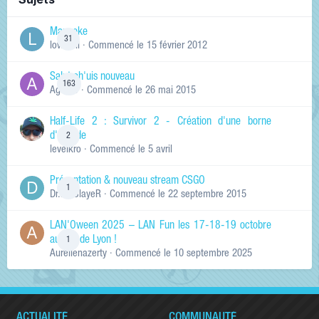
Manneke
31
lowskill
· Commencé
le 15 février 2012
Salut ch'uis nouveau
163
Ag0Nie
· Commencé
le 26 mai 2015
Half-Life 2 : Survivor 2 - Création d'une borne
d'arcade
2
levelkro
· Commencé
le 5 avril
Présentation & nouveau stream CSGO
1
Dr.KinSlayeR
· Commencé
le 22 septembre 2015
LAN'Oween 2025 – LAN Fun les 17-18-19 octobre
au sud de Lyon !
1
Aurelienazerty
· Commencé
le 10 septembre 2025
ACTUALITÉ
COMMUNAUTÉ