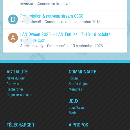
levelkro
· Commencé
le 5 avril
Présentation & nouveau stream CSGO
1
Dr.KinSlayeR
· Commencé
le 22 septembre 2015
LAN'Oween 2025 – LAN Fun les 17-18-19 octobre
au sud de Lyon !
1
Aurelienazerty
· Commencé
le 10 septembre 2025
ACTUALITÉ
COMMUNAUTÉ
News du jour
Forum
Archives
Soirée de jeu
Rechercher
Membres
Proposer une actu
JEUX
Jeux Valve
Mods
TÉLÉCHARGER
A PROPOS