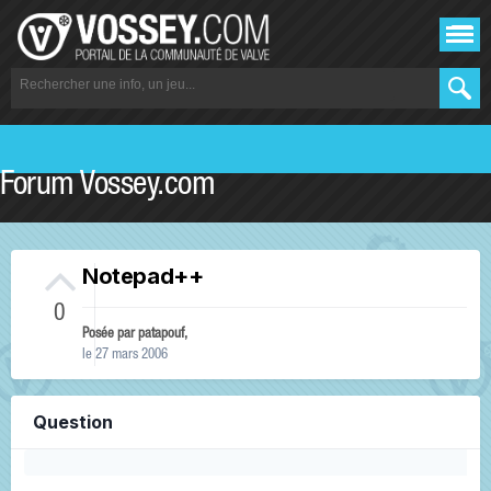
Forum Vossey.com
Notepad++
0
Posée par
patapouf
,
le 27 mars 2006
Question