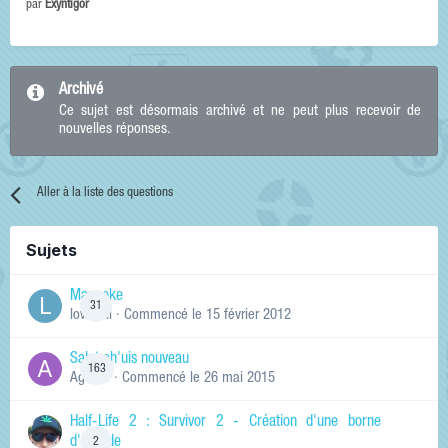
par
Exyntigor
Archivé
Ce sujet est désormais archivé et ne peut plus recevoir de
nouvelles réponses.
Aller à la liste des questions
Sujets
Manneke
31
lowskill
· Commencé
le 15 février 2012
Salut ch'uis nouveau
163
Ag0Nie
· Commencé
le 26 mai 2015
Half-Life 2 : Survivor 2 - Création d'une borne
d'arcade
2