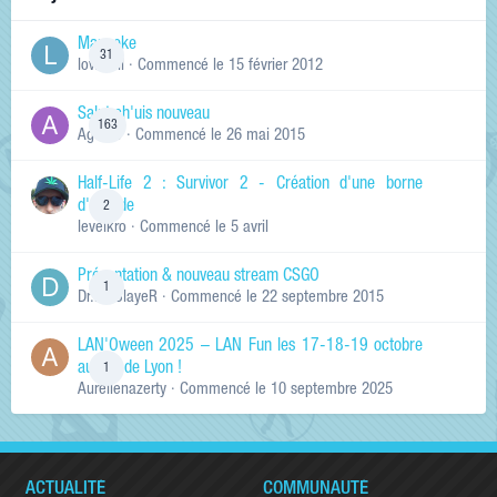
Manneke
31
lowskill
· Commencé
le 15 février 2012
Salut ch'uis nouveau
163
Ag0Nie
· Commencé
le 26 mai 2015
Half-Life 2 : Survivor 2 - Création d'une borne
d'arcade
2
levelkro
· Commencé
le 5 avril
Présentation & nouveau stream CSGO
1
Dr.KinSlayeR
· Commencé
le 22 septembre 2015
LAN'Oween 2025 – LAN Fun les 17-18-19 octobre
au sud de Lyon !
1
Aurelienazerty
· Commencé
le 10 septembre 2025
ACTUALITÉ
COMMUNAUTÉ