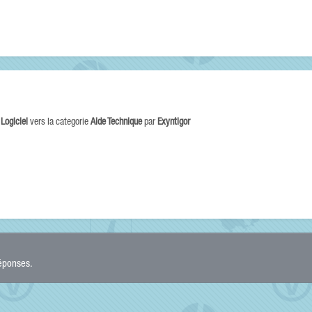
e
Logiciel
vers la categorie
Aide Technique
par
Exyntigor
réponses.