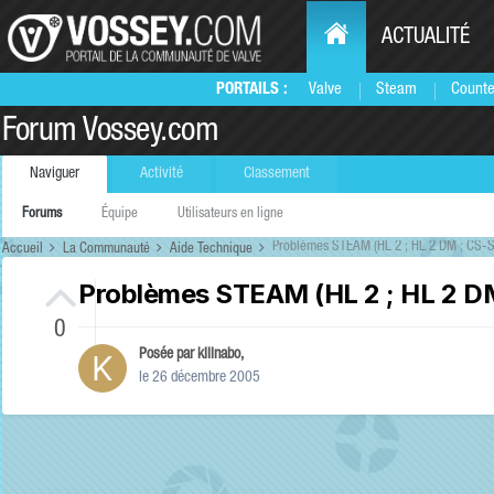
ACTUALITÉ
PORTAILS :
Valve
Steam
Counte
Forum Vossey.com
Naviguer
Activité
Classement
Forums
Équipe
Utilisateurs en ligne
Problèmes STEAM (HL 2 ; HL 2 DM ; CS-S
Accueil
La Communauté
Aide Technique
Problèmes STEAM (HL 2 ; HL 2 D
0
Posée par
killnabo
,
le 26 décembre 2005