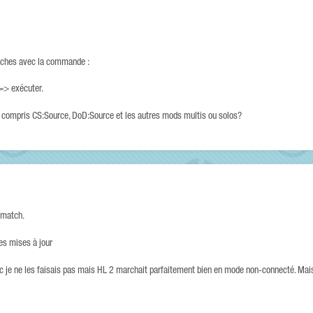
 caches avec la commande :
=> exécuter.
y compris CS:Source, DoD:Source et les autres mods multis ou solos?
hmatch.
les mises à jour
nc je ne les faisais pas mais HL 2 marchait parfaitement bien en mode non-connecté. Mai