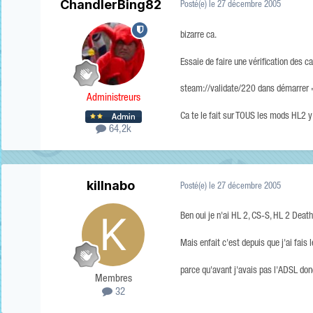
ChandlerBing82
Posté(e)
le 27 décembre 2005
bizarre ca.
Essaie de faire une vérification des
steam://validate/220 dans démarrer 
Administreurs
Ca te le fait sur TOUS les mods HL2 
64,2k
killnabo
Posté(e)
le 27 décembre 2005
Ben oui je n'ai HL 2, CS-S, HL 2 Deat
Mais enfait c'est depuis que j'ai fais 
parce qu'avant j'avais pas l'ADSL do
Membres
32