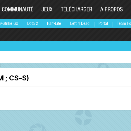
COMMUNAUTÉ
JEUX
TÉLÉCHARGER
A PROPOS
r-Strike GO
Dota 2
Half-Life
Left 4 Dead
Portal
Team Fo
)
M ; CS-S)