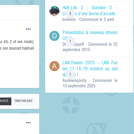
de ma recherche
RECHERCHER LES
Half-Life 2 : Survivor 2 -
RÉSULTATS DANS…
Création d'une borne d'arcade
2
levelkro
· Commencé
le 5 avril
Titres et corps
des contenus
Présentation & nouveau stream
Titres des
CSGO
contenus
1
ur (HL 2 et ses mods),
Dr.KinSlayeR
· Commencé
le 22
uniquement
is son boucant habituel
septembre 2015
LAN'Oween 2025 – LAN Fun
les 17-18-19 octobre au sud
de Lyon !
1
Aurelienazerty
· Commencé
le
10 septembre 2025
AR VOTE
TRIER PAR DATE