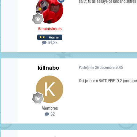
salut, tu as essayé de lancer d'autr
Administreurs
64,2k
killnabo
Posté(e)
le 26 décembre 2005
Oui je joue à BATTLEFIELD 2 (mais pas
Membres
32