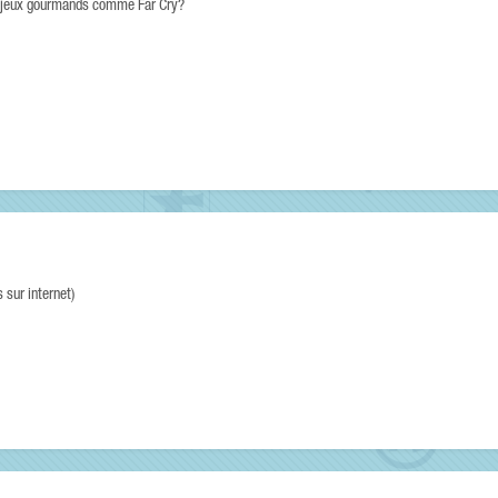
es jeux gourmands comme Far Cry?
 sur internet)