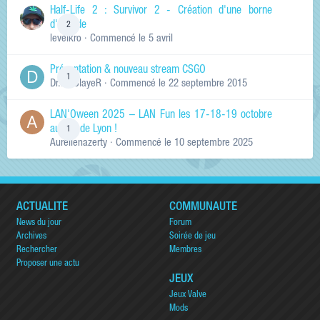
Half-Life 2 : Survivor 2 - Création d'une borne
d'arcade
2
levelkro
· Commencé
le 5 avril
Présentation & nouveau stream CSGO
1
Dr.KinSlayeR
· Commencé
le 22 septembre 2015
LAN'Oween 2025 – LAN Fun les 17-18-19 octobre
au sud de Lyon !
1
Aurelienazerty
· Commencé
le 10 septembre 2025
ACTUALITÉ
COMMUNAUTÉ
News du jour
Forum
Archives
Soirée de jeu
Rechercher
Membres
Proposer une actu
JEUX
Jeux Valve
Mods