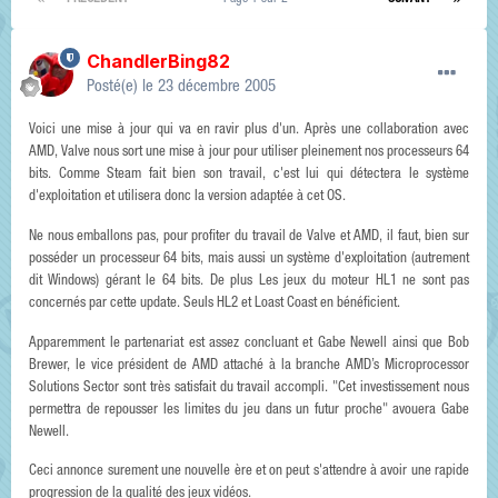
ChandlerBing82
Posté(e)
le 23 décembre 2005
Voici une mise à jour qui va en ravir plus d'un. Après une collaboration avec
AMD, Valve nous sort une mise à jour pour utiliser pleinement nos processeurs 64
bits. Comme Steam fait bien son travail, c'est lui qui détectera le système
d'exploitation et utilisera donc la version adaptée à cet OS.
Ne nous emballons pas, pour profiter du travail de Valve et AMD, il faut, bien sur
posséder un processeur 64 bits, mais aussi un système d'exploitation (autrement
dit Windows) gérant le 64 bits. De plus Les jeux du moteur HL1 ne sont pas
concernés par cette update. Seuls HL2 et Loast Coast en bénéficient.
Apparemment le partenariat est assez concluant et Gabe Newell ainsi que Bob
Brewer, le vice président de AMD attaché à la branche AMD’s Microprocessor
Solutions Sector sont très satisfait du travail accompli. "Cet investissement nous
permettra de repousser les limites du jeu dans un futur proche" avouera Gabe
Newell.
Ceci annonce surement une nouvelle ère et on peut s'attendre à avoir une rapide
progression de la qualité des jeux vidéos.