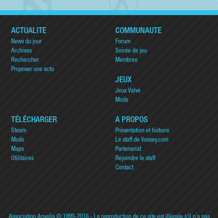
ACTUALITÉ
COMMUNAUTÉ
News du jour
Forum
Archives
Soirée de jeu
Rechercher
Membres
Proposer une actu
JEUX
Jeux Valve
Mods
TÉLÉCHARGER
A PROPOS
Steam
Présentation et histoire
Mods
Le staff de Vossey.com
Maps
Partenariat
Utilitaires
Rejoindre le staff
Contact
Association Anvelia
© 1999-2016 - La reproduction de ce site est illégale s'il n'a pas