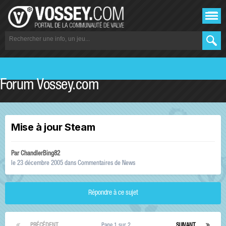
Forum Vossey.com
Mise à jour Steam
Par
ChandlerBing82
le 23 décembre 2005
dans
Commentaires de News
Répondre à ce sujet
PRÉCÉDENT
Page 1 sur 2
SUIVANT