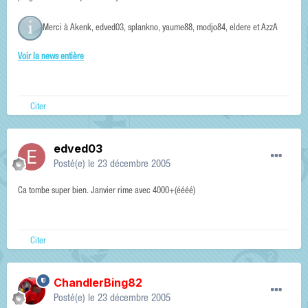
Merci à Akenk, edved03, splankno, yaume88, modjo84, eldere et AzzA
Voir la news entière
Citer
edved03
Posté(e)
le 23 décembre 2005
Ca tombe super bien. Janvier rime avec 4000+(éééé)
Citer
ChandlerBing82
Posté(e)
le 23 décembre 2005