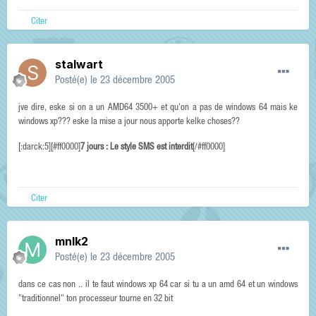
Citer
stalwart
Posté(e)
le 23 décembre 2005
jve dire, eske si on a un AMD64 3500+ et qu'on a pas de windows 64 mais ke
windows xp??? eske la mise a jour nous apporte kelke choses??
[:darck:5][#ff0000]
7 jours : Le style SMS est interdit
[/#ff0000]
Citer
mnlk2
Posté(e)
le 23 décembre 2005
dans ce cas non .. il te faut windows xp 64 car si tu a un amd 64 et un windows
"traditionnel" ton processeur tourne en 32 bit