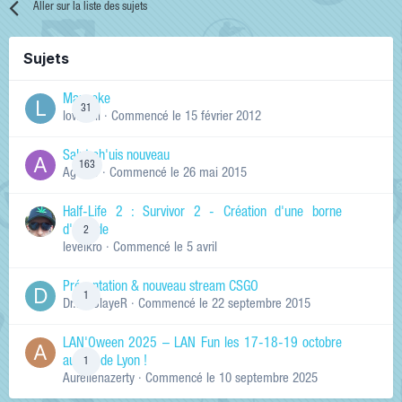
Aller sur la liste des sujets
Sujets
Manneke
31
lowskill
· Commencé
le 15 février 2012
Salut ch'uis nouveau
163
Ag0Nie
· Commencé
le 26 mai 2015
Half-Life 2 : Survivor 2 - Création d'une borne
d'arcade
2
levelkro
· Commencé
le 5 avril
Présentation & nouveau stream CSGO
1
Dr.KinSlayeR
· Commencé
le 22 septembre 2015
LAN'Oween 2025 – LAN Fun les 17-18-19 octobre
au sud de Lyon !
1
Aurelienazerty
· Commencé
le 10 septembre 2025