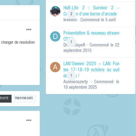
de ma recherche
RECHERCHER LES
Half-Life 2 : Survivor 2 -
RÉSULTATS DANS…
Création d'une borne d'arcade
2
levelkro
· Commencé
le 5 avril
Titres et corps
des contenus
Présentation & nouveau stream
Titres des
CSGO
contenus
1
t changer de resolution
Dr.KinSlayeR
· Commencé
le 22
uniquement
septembre 2015
LAN'Oween 2025 – LAN Fun
les 17-18-19 octobre au sud
de Lyon !
1
Aurelienazerty
· Commencé
le
10 septembre 2025
AR VOTE
TRIER PAR DATE