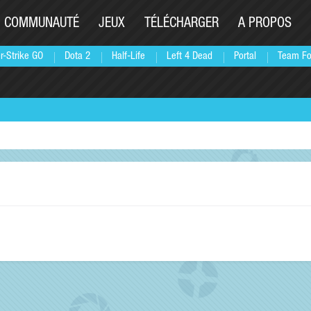
COMMUNAUTÉ
JEUX
TÉLÉCHARGER
A PROPOS
r-Strike GO
Dota 2
Half-Life
Left 4 Dead
Portal
Team Fo