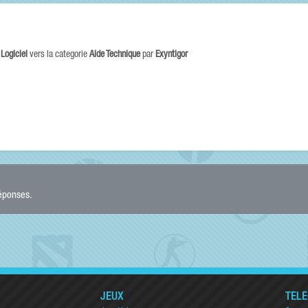
e
Logiciel
vers la categorie
Aide Technique
par
Exyntigor
réponses.
JEUX
TÉL