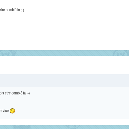
etre comblé la ;-)
ois etre comblé la ;-)
service