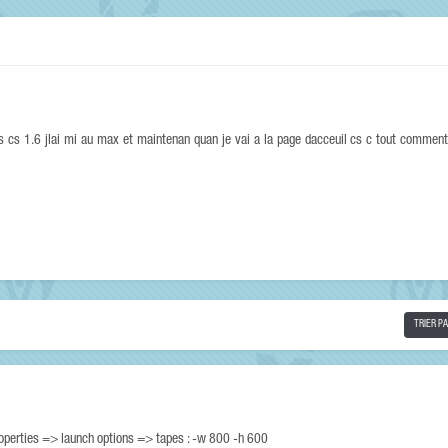
ans cs 1.6 jlai mi au max et maintenan quan je vai a la page dacceuil cs c tout commen
TRIER P
properties => launch options => tapes : -w 800 -h 600