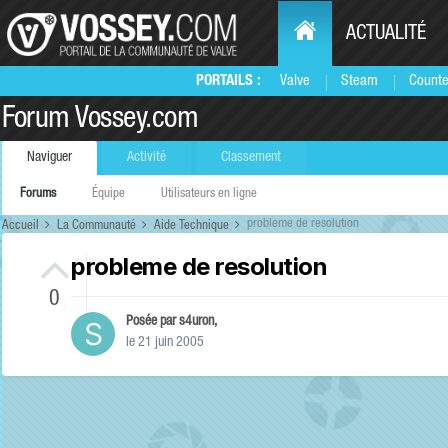
ACTUALITÉ
PORTAILS :
Valve
Steam
Counte
Forum Vossey.com
Naviguer
Activité
Classement
Forums
Équipe
Utilisateurs en ligne
probleme de resolution
Accueil
La Communauté
Aide Technique
probleme de resolution
0
Posée par
s4uron
,
le 21 juin 2005