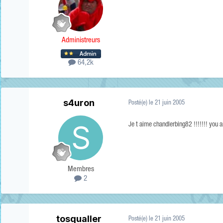
Administreurs
64,2k
s4uron
Posté(e)
le 21 juin 2005
Je t aime chandlerbing82 !!!!!!! you 
Membres
2
tosqualler
Posté(e)
le 21 juin 2005