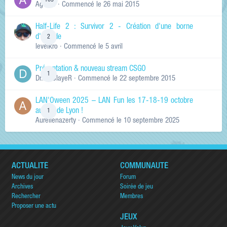
163
Ag0Nie
· Commencé
le 26 mai 2015
Half-Life 2 : Survivor 2 - Création d'une borne
d'arcade
2
levelkro
· Commencé
le 5 avril
Présentation & nouveau stream CSGO
1
Dr.KinSlayeR
· Commencé
le 22 septembre 2015
LAN'Oween 2025 – LAN Fun les 17-18-19 octobre
au sud de Lyon !
1
Aurelienazerty
· Commencé
le 10 septembre 2025
ACTUALITÉ
COMMUNAUTÉ
News du jour
Forum
Archives
Soirée de jeu
Rechercher
Membres
Proposer une actu
JEUX