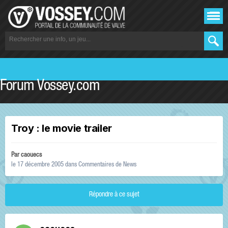
Forum Vossey.com
Troy : le movie trailer
Par
caouecs
le 17 décembre 2005
dans
Commentaires de News
Répondre à ce sujet