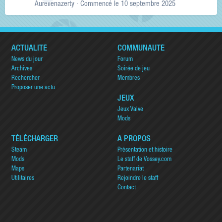
Aurelienazerty
· Commencé
le 10 septembre 2025
ACTUALITÉ
COMMUNAUTÉ
News du jour
Forum
Archives
Soirée de jeu
Rechercher
Membres
Proposer une actu
JEUX
Jeux Valve
Mods
TÉLÉCHARGER
A PROPOS
Steam
Présentation et histoire
Mods
Le staff de Vossey.com
Maps
Partenariat
Utilitaires
Rejoindre le staff
Contact