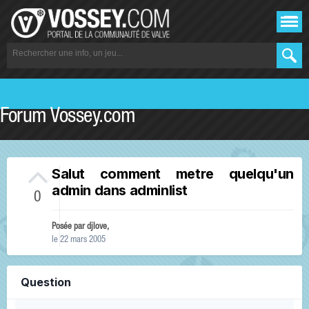
Forum Vossey.com
Salut comment metre quelqu'un
admin dans adminlist
0
Posée par
djlove
,
le 22 mars 2005
Question