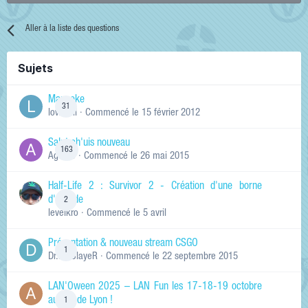
Aller à la liste des questions
Sujets
Manneke
31
lowskill
· Commencé
le 15 février 2012
Salut ch'uis nouveau
163
Ag0Nie
· Commencé
le 26 mai 2015
Half-Life 2 : Survivor 2 - Création d'une borne
d'arcade
2
levelkro
· Commencé
le 5 avril
Présentation & nouveau stream CSGO
1
Dr.KinSlayeR
· Commencé
le 22 septembre 2015
LAN'Oween 2025 – LAN Fun les 17-18-19 octobre
au sud de Lyon !
1