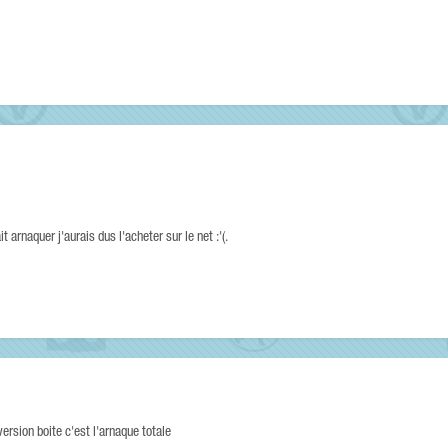
.
t arnaquer j'aurais dus l'acheter sur le net :'(.
version boite c'est l'arnaque totale