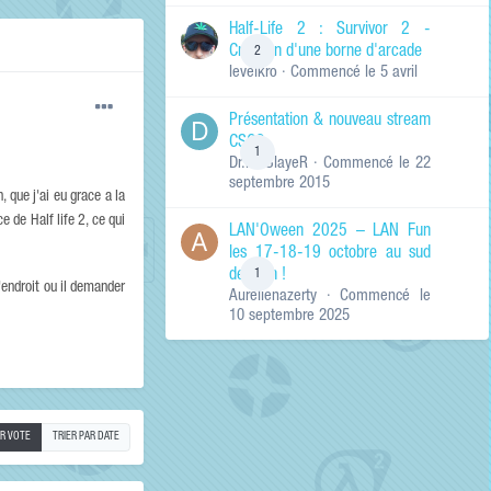
de ma recherche
RECHERCHER LES
Half-Life 2 : Survivor 2 -
RÉSULTATS DANS…
Création d'une borne d'arcade
2
levelkro
· Commencé
le 5 avril
Titres et corps
des contenus
Présentation & nouveau stream
Titres des
CSGO
contenus
1
Dr.KinSlayeR
· Commencé
le 22
uniquement
septembre 2015
, que j'ai eu grace a la
de Half life 2, ce qui
LAN'Oween 2025 – LAN Fun
les 17-18-19 octobre au sud
de Lyon !
1
'endroit ou il demander
Aurelienazerty
· Commencé
le
10 septembre 2025
AR VOTE
TRIER PAR DATE