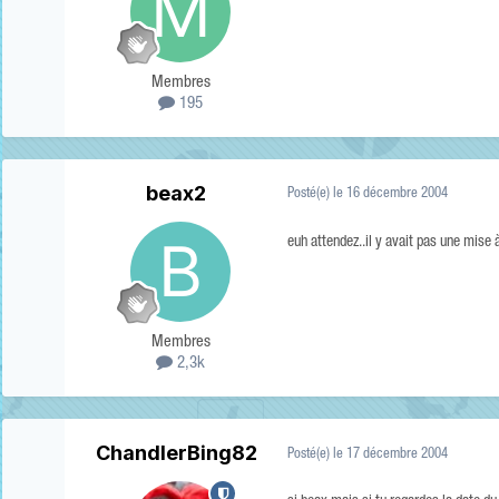
Membres
195
beax2
Posté(e)
le 16 décembre 2004
euh attendez..il y avait pas une mise 
Membres
2,3k
ChandlerBing82
Posté(e)
le 17 décembre 2004