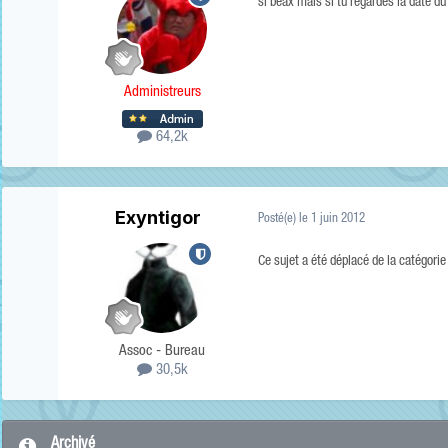
si beax mais si tu regardes la date d
Administreurs
64,2k
Exyntigor
Posté(e)
le 1 juin 2012
Ce sujet a été déplacé de la catégori
Assoc - Bureau
30,5k
Archivé