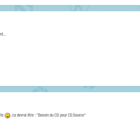
nt...
ste
, ca devrai être : "Besoin du CD pour CS:Source"