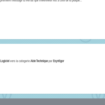
u premiere message tu verras que mwerewolf est a coté de la plaque...
e
Logiciel
vers la categorie
Aide Technique
par
Exyntigor