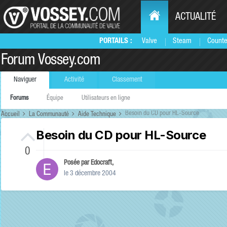
ACTUALITÉ
PORTAILS :
Valve
Steam
Counte
Forum Vossey.com
Naviguer
Activité
Classement
Forums
Équipe
Utilisateurs en ligne
Besoin du CD pour HL-Source
Accueil
La Communauté
Aide Technique
Besoin du CD pour HL-Source
0
Posée par
Edocraft
,
le 3 décembre 2004