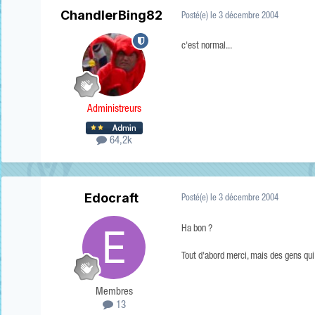
ChandlerBing82
Posté(e)
le 3 décembre 2004
c'est normal...
Administreurs
64,2k
Edocraft
Posté(e)
le 3 décembre 2004
Ha bon ?
Tout d'abord merci, mais des gens qui 
Membres
13