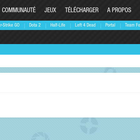
COMMUNAUTÉ
JEUX
TÉLÉCHARGER
A PROPOS
r-Strike GO
Dota 2
Half-Life
Left 4 Dead
Portal
Team Fo