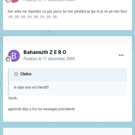
Posté(e)
le 11 décembre 2004
bon eske me répondre ou pas parce ke moi pendant se tps là je ne pe rien faire
:??: :??: :??: :??: :??: :??: :??: :??:
Bahamuth Z E R O
Posté(e)
le 11 décembre 2004
Citation
le style sms est interdit!!
:heink:
apprends déja a lire les messages précédents