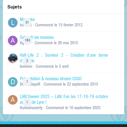
Sujets
Manneke
31
lowskill
· Commencé
le 15 février 2012
Salut ch'uis nouveau
163
Ag0Nie
· Commencé
le 26 mai 2015
Half-Life 2 : Survivor 2 - Création d'une borne
d'arcade
2
levelkro
· Commencé
le 5 avril
Présentation & nouveau stream CSGO
1
Dr.KinSlayeR
· Commencé
le 22 septembre 2015
LAN'Oween 2025 – LAN Fun les 17-18-19 octobre
au sud de Lyon !
1
Aurelienazerty
· Commencé
le 10 septembre 2025