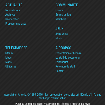
ACTUALITÉ
COMMUNAUTÉ
News du jour
Forum
Archives
Soirée de jeu
Rechercher
Membres
Proposer une actu
JEUX
Jeux Valve
Mods
TÉLÉCHARGER
A PROPOS
Steam
Présentation et histoire
Mods
Le staff de Vossey.com
Maps
Partenariat
Utilitaires
Rejoindre le staff
Contact
Association Anvelia
© 1999-2016 - La reproduction de ce site est illégale s'il n'a pas
fait l'objet d'autorisation
Politique de confidentialité
Vossey.com est fièrement hébergé par OVH