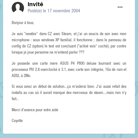
Invité
Posté(e)
le 17 novembre 2004
Bonjour à tous,
Je suis "newbie" dans CZ avec Steam, et j'ai un soucis de son avec mon
microphone : sous windows XP familial, il fonctionne ; dans le panneau de
config de CZ (option) le test est concluant ("activé voix" coché); par contre
lorsque je joue personne ne m'entend parler ???
Je possede une carte mere ASUS P4 P800 deluxe tournant avec un
processeur PIV 2.6 overclocké à 3.1, avec carte son intégrée, 1Go de ram et
ADSL à 2Mo.
Si vous aviez un début de solution...ça m'aiderai bien. J'ai aussi refait des
installs au cas où il aurait manqué des morceaux de steam....mais rien n'y
fait...
Merci d'avance pour votre aide
Coyotte