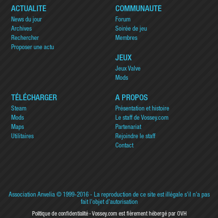
ACTUALITÉ
COMMUNAUTÉ
News du jour
Forum
Archives
Soirée de jeu
Rechercher
Membres
Proposer une actu
JEUX
Jeux Valve
Mods
TÉLÉCHARGER
A PROPOS
Steam
Présentation et histoire
Mods
Le staff de Vossey.com
Maps
Partenariat
Utilitaires
Rejoindre le staff
Contact
Association Anvelia
© 1999-2016 - La reproduction de ce site est illégale s'il n'a pas
fait l'objet d'autorisation
Politique de confidentialité
Vossey.com est fièrement hébergé par OVH