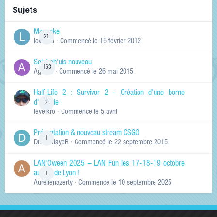
Sujets
Manneke
31
lowskill
· Commencé
le 15 février 2012
Salut ch'uis nouveau
163
Ag0Nie
· Commencé
le 26 mai 2015
Half-Life 2 : Survivor 2 - Création d'une borne
d'arcade
2
levelkro
· Commencé
le 5 avril
Présentation & nouveau stream CSGO
1
Dr.KinSlayeR
· Commencé
le 22 septembre 2015
LAN'Oween 2025 – LAN Fun les 17-18-19 octobre
au sud de Lyon !
1
Aurelienazerty
· Commencé
le 10 septembre 2025