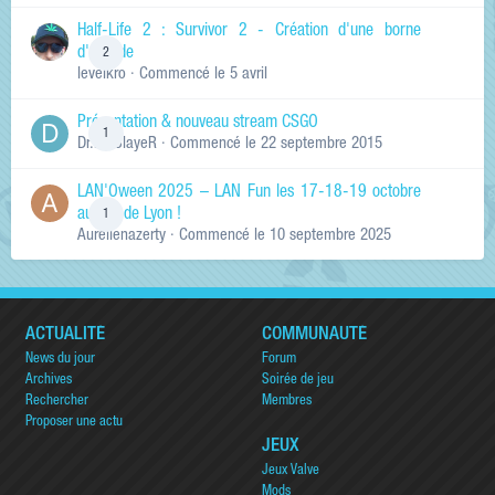
Half-Life 2 : Survivor 2 - Création d'une borne
d'arcade
2
levelkro
· Commencé
le 5 avril
Présentation & nouveau stream CSGO
1
Dr.KinSlayeR
· Commencé
le 22 septembre 2015
LAN'Oween 2025 – LAN Fun les 17-18-19 octobre
au sud de Lyon !
1
Aurelienazerty
· Commencé
le 10 septembre 2025
ACTUALITÉ
COMMUNAUTÉ
News du jour
Forum
Archives
Soirée de jeu
Rechercher
Membres
Proposer une actu
JEUX
Jeux Valve
Mods