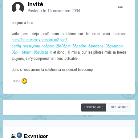
Invité
Posté(e)
le 14 novembre 2004
bonjour a tous
voila j'avai déja posté mon problème sur le forum voici l'adresse
http://forum.vossey.com/forum2.php?
config=vosseycom.inc&post=2849&cat=5&cache=&sondage=0&owntopic=
0&p=1&trash=0&subcat=0
et donc j'ai mis a jour les pilotes mais sa freeze
toujours je n'y comprend rien :fou: :pt1cable:
donc si vous auriez la solution sa m'aiderait beaucoup
merci
TRIER PAR VOTE
TRIER PAR DATE
Exyntigor