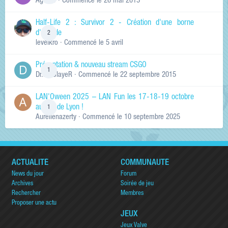
Ag0Nie
· Commencé
le 26 mai 2015
Half-Life 2 : Survivor 2 - Création d'une borne
d'arcade
2
levelkro
· Commencé
le 5 avril
Présentation & nouveau stream CSGO
1
Dr.KinSlayeR
· Commencé
le 22 septembre 2015
LAN'Oween 2025 – LAN Fun les 17-18-19 octobre
au sud de Lyon !
1
Aurelienazerty
· Commencé
le 10 septembre 2025
ACTUALITÉ
COMMUNAUTÉ
News du jour
Forum
Archives
Soirée de jeu
Rechercher
Membres
Proposer une actu
JEUX
Jeux Valve