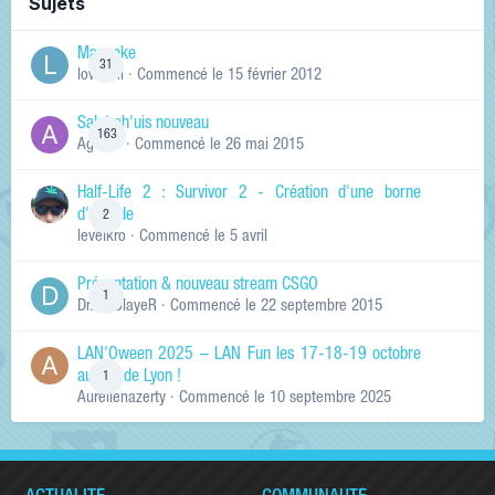
Sujets
Manneke
31
lowskill
· Commencé
le 15 février 2012
Salut ch'uis nouveau
163
Ag0Nie
· Commencé
le 26 mai 2015
Half-Life 2 : Survivor 2 - Création d'une borne
d'arcade
2
levelkro
· Commencé
le 5 avril
Présentation & nouveau stream CSGO
1
Dr.KinSlayeR
· Commencé
le 22 septembre 2015
LAN'Oween 2025 – LAN Fun les 17-18-19 octobre
au sud de Lyon !
1
Aurelienazerty
· Commencé
le 10 septembre 2025