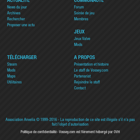
ACTUALITÉ
COMMUNAUTÉ
News du jour
Forum
Archives
Soirée de jeu
Rechercher
Membres
Proposer une actu
JEUX
Jeux Valve
Mods
TÉLÉCHARGER
A PROPOS
Steam
Présentation et histoire
Mods
Le staff de Vossey.com
Maps
Partenariat
Utilitaires
Rejoindre le staff
Contact
Association Anvelia
© 1999-2016 - La reproduction de ce site est illégale s'il n'a pas
fait l'objet d'autorisation
Politique de confidentialité
Vossey.com est fièrement hébergé par OVH