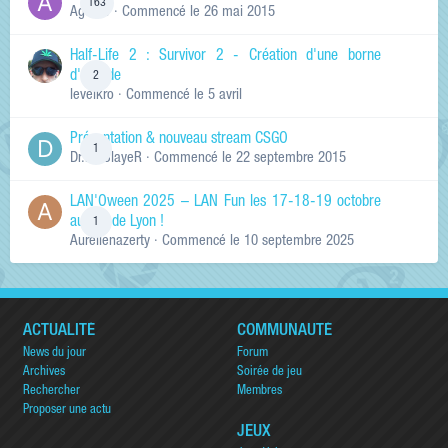
163
Ag0Nie
· Commencé
le 26 mai 2015
Half-Life 2 : Survivor 2 - Création d'une borne
d'arcade
2
levelkro
· Commencé
le 5 avril
Présentation & nouveau stream CSGO
1
Dr.KinSlayeR
· Commencé
le 22 septembre 2015
LAN'Oween 2025 – LAN Fun les 17-18-19 octobre
au sud de Lyon !
1
Aurelienazerty
· Commencé
le 10 septembre 2025
ACTUALITÉ
COMMUNAUTÉ
News du jour
Forum
Archives
Soirée de jeu
Rechercher
Membres
Proposer une actu
JEUX