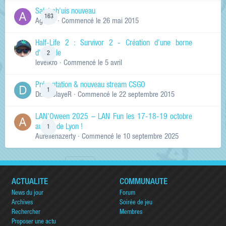
Salut ch'uis nouveau
163
Ag0Nie
· Commencé
le 26 mai 2015
Half-Life 2 : Survivor 2 - Création d'une borne
d'arcade
2
levelkro
· Commencé
le 5 avril
Présentation & nouveau stream CSGO
1
Dr.KinSlayeR
· Commencé
le 22 septembre 2015
LAN'Oween 2025 – LAN Fun les 17-18-19 octobre
au sud de Lyon !
1
Aurelienazerty
· Commencé
le 10 septembre 2025
ACTUALITÉ
COMMUNAUTÉ
News du jour
Forum
Archives
Soirée de jeu
Rechercher
Membres
Proposer une actu