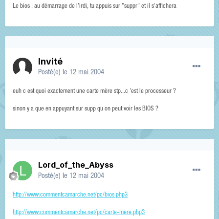
Le bios : au démarrage de l'irdi, tu appuis sur "suppr" et il s'affichera
Invité
Posté(e)
le 12 mai 2004
euh c est quoi exactement une carte mère stp...c 'est le processeur ?
sinon y a que en appuyant sur supp qu on peut voir les BIOS ?
Lord_of_the_Abyss
Posté(e)
le 12 mai 2004
http://www.commentcamarche.net/pc/bios.php3
http://www.commentcamarche.net/pc/carte-mere.php3