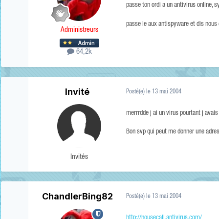
passe ton ordi a un antivirus online, s
passe le aux antispyware et dis nous 
Administreurs
64,2k
Invité
Posté(e)
le 13 mai 2004
merrrdde j ai un virus pourtant j avais
Bon svp qui peut me donner une adress
Invités
ChandlerBing82
Posté(e)
le 13 mai 2004
http://housecall.antivirus.com/