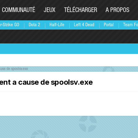
COMMUNAUTÉ
JEUX
TÉLÉCHARGER
A PROPOS
r-Strike GO
Dota 2
Half-Life
Left 4 Dead
Portal
Team Fo
ause de spoolsv.exe
cent a cause de spoolsv.exe