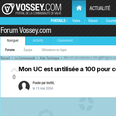
ACTUALITÉ
PORTAILS :
Valve
Steam
Counte
Forum Vossey.com
Naviguer
Activité
Classement
Forums
Équipe
Utilisateurs en ligne
Mon UC est untilisée a 100 pour cent a c
Accueil
La Communauté
Aide Technique
Mon UC est untilisée a 100 pour 
0
Posée par Invité,
le 13 mai 2004