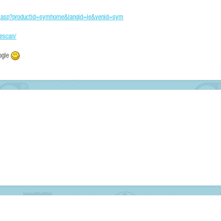
ult.asp?productid=symhome&langid=ie&venid=sym
escan/
oogle