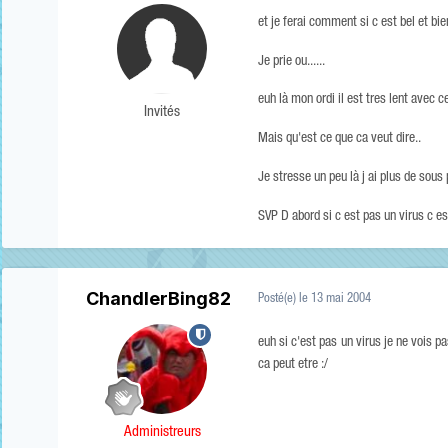
et je ferai comment si c est bel et bie
Je prie ou......
euh là mon ordi il est tres lent avec 
Invités
Mais qu'est ce que ca veut dire..
Je stresse un peu là j ai plus de sous p
SVP D abord si c est pas un virus c es
ChandlerBing82
Posté(e)
le 13 mai 2004
euh si c'est pas un virus je ne vois p
ca peut etre :/
Administreurs