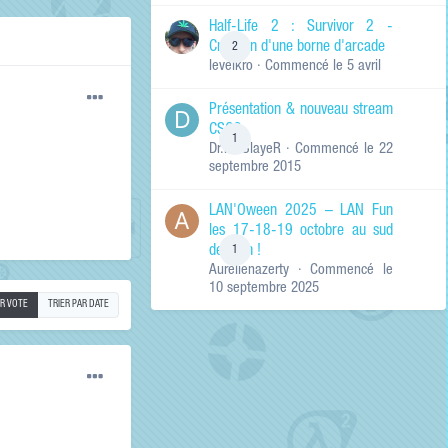
de ma recherche
RECHERCHER LES
Half-Life 2 : Survivor 2 -
RÉSULTATS DANS…
Création d'une borne d'arcade
2
levelkro
· Commencé
le 5 avril
Titres et corps
des contenus
Présentation & nouveau stream
Titres des
CSGO
contenus
1
Dr.KinSlayeR
· Commencé
le 22
uniquement
septembre 2015
LAN'Oween 2025 – LAN Fun
les 17-18-19 octobre au sud
de Lyon !
1
Aurelienazerty
· Commencé
le
10 septembre 2025
AR VOTE
TRIER PAR DATE