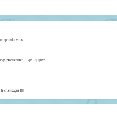
c : premier virus.
ings/propriétaire/L...../p165[1]htm
ez le champagne !!!!