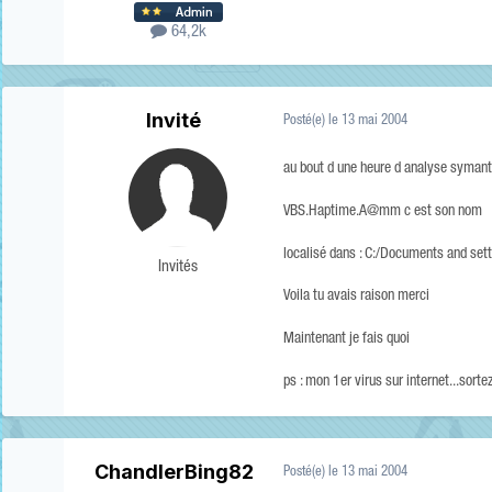
64,2k
Invité
Posté(e)
le 13 mai 2004
au bout d une heure d analyse symante
VBS.Haptime.A@mm c est son nom
localisé dans : C:/Documents and sett
Invités
Voila tu avais raison merci
Maintenant je fais quoi
ps : mon 1er virus sur internet...sort
ChandlerBing82
Posté(e)
le 13 mai 2004