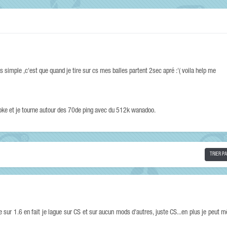
s simple ,c'est que quand je tire sur cs mes balles partent 2sec apré :'( voila help me
hoke et je tourne autour des 70de ping avec du 512k wanadoo.
TRIER P
gue sur 1.6 en fait je lague sur CS et sur aucun mods d'autres, juste CS...en plus je peu