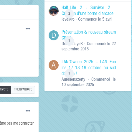
de ma recherche
RECHERCHER LES
Half-Life 2 : Survivor 2 -
RÉSULTATS DANS…
Création d'une borne d'arcade
2
levelkro
· Commencé
le 5 avril
Titres et corps
des contenus
Présentation & nouveau stream
Titres des
CSGO
contenus
1
Dr.KinSlayeR
· Commencé
le 22
uniquement
septembre 2015
LAN'Oween 2025 – LAN Fun
les 17-18-19 octobre au sud
de Lyon !
1
Aurelienazerty
· Commencé
le
10 septembre 2025
AR VOTE
TRIER PAR DATE
t même pas me connecter