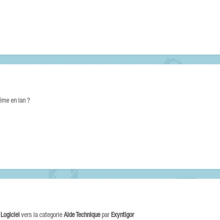
ême en lan ?
e
Logiciel
vers la categorie
Aide Technique
par
Exyntigor