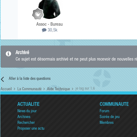
Assoc - Bureau
30,5k
Archivé
Ce sujet est désormais archivé et ne peut plus recevoir de nouvelles 
Aller à la liste des questions
je lag sur 1.6
Accueil
La Communauté
Aide Technique
ACTUALITÉ
COMMUNAUTÉ
News du jour
Forum
Archives
Soirée de jeu
Rechercher
Membres
Proposer une actu