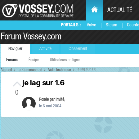
ACTUALITÉ
PORTAILS :
Valve
Steam
Counte
Forum Vossey.com
Naviguer
Activité
Classement
Forums
Équipe
Utilisateurs en ligne
je lag sur 1.6
Accueil
La Communauté
Aide Technique
je lag sur 1.6
0
Posée par Invité,
le 6 mai 2004