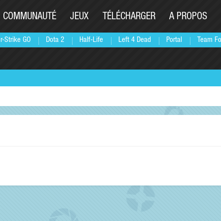
COMMUNAUTÉ
JEUX
TÉLÉCHARGER
A PROPOS
r-Strike GO
Dota 2
Half-Life
Left 4 Dead
Portal
Team Fo