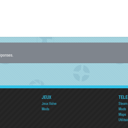
réponses.
JEUX
TÉL
Jeux Valve
Steam
Mods
Mods
Maps
Utilitai